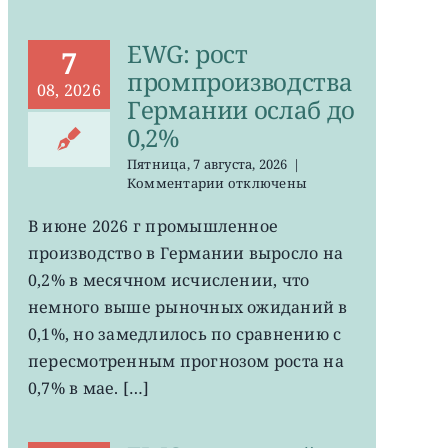
EWG: рост
7
промпроизводства
08, 2026
Германии ослаб до
0,2%
Пятница, 7 августа, 2026
|
к
Комментарии
отключены
записи
EWG:
В июне 2026 г промышленное
рост
производство в Германии выросло на
промпроизводства
Германии
0,2% в месячном исчислении, что
ослаб
немного выше рыночных ожиданий в
до
0,1%, но замедлилось по сравнению с
0,2%
пересмотренным прогнозом роста на
0,7% в мае. […]