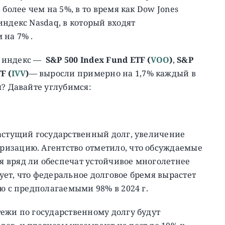
более чем на 5%, в то время как Dow Jones
индекс Nasdaq, в который входят
 на 7% .
х индекс —
S&P 500 Index Fund ETF (
VOO
)
,
S&P
F (
IVV
)
— выросли примерно на 1,7% каждый в
я? Давайте углубимся:
растущий государственный долг, увеличение
изацию. Агентство отметило, что обсуждаемые
 вряд ли обеспечат устойчивое многолетнее
ет, что федеральное долговое бремя вырастет
ю с предполагаемыми 98% в 2024 г.
ежи по государственному долгу будут