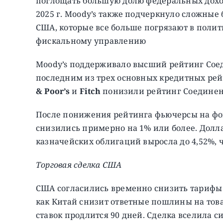
поглощать большую долю федеральных доход
2025 г. Moody’s также подчеркнуло сложны
США, которые все больше погрязают в полит
фискальному управлению
Moody’s поддерживало высший рейтинг Соеди
последним из трех основных кредитных рей
& Poor’s
и
Fitch
понизили рейтинг Соединенны
После понижения рейтинга фьючерсы на фо
снизились примерно на 1% или более. Долла
казначейских облигаций выросла до 4,52%, ч
Торговая сделка США
США согласились временно снизить тарифы н
как Китай снизит ответные пошлины на тов
ставок продлится 90 дней. Сделка вселила 