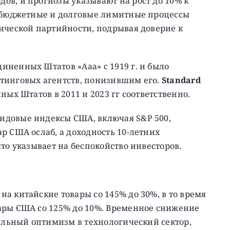
ов, и прогнозы указывают на рост до 10% к
е бюджетные и долговые лимитные процессы
ической партийности, подрывая доверие к
ненных Штатов «Aaa» с 1919 г. и было
тинговых агентств, понизившим его.
Standard
х Штатов в 2011 и 2023 гг соответственно.
ндовые индексы США, включая S&P 500,
р США ослаб, а доходность 10-летних
то указывает на беспокойство инвесторов.
а китайские товары со 145% до 30%, в то время
ары США со 125% до 10%. Временное снижение
сильный оптимизм в технологический сектор,