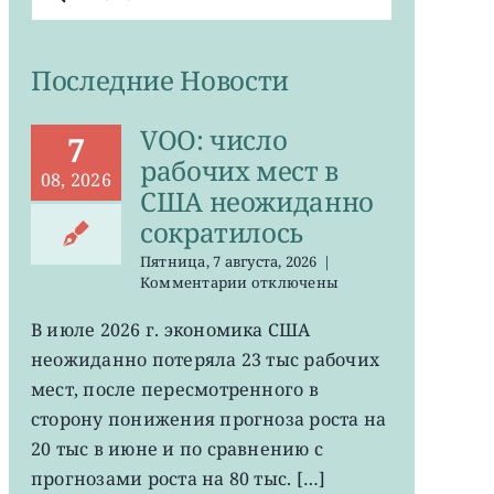
поиска:
Последние Новости
VOO: число
7
рабочих мест в
08, 2026
США неожиданно
сократилось
Пятница, 7 августа, 2026
|
к
Комментарии
отключены
записи
VOO:
В июле 2026 г. экономика США
число
неожиданно потеряла 23 тыс рабочих
рабочих
мест
мест, после пересмотренного в
в
сторону понижения прогноза роста на
США
20 тыс в июне и по сравнению с
неожиданно
сократилось
прогнозами роста на 80 тыс. […]