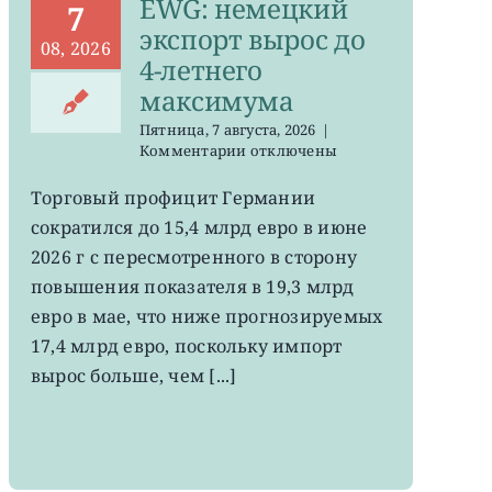
EWG: немецкий
7
экспорт вырос до
08, 2026
4-летнего
максимума
Пятница, 7 августа, 2026
|
к
Комментарии
отключены
записи
EWG:
Торговый профицит Германии
немецкий
сократился до 15,4 млрд евро в июне
экспорт
вырос
2026 г с пересмотренного в сторону
до
повышения показателя в 19,3 млрд
4-
евро в мае, что ниже прогнозируемых
летнего
максимума
17,4 млрд евро, поскольку импорт
вырос больше, чем [...]