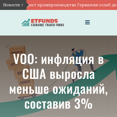
Skip
вг 7:
Новости >
EWG: рост промпроизводства Германии ослаб до 0,
to
content
Toggle
Navigation
ГЛАВНАЯ
VOO: инфляция в
ЧТО ТАКОЕ ETF
США выросла
ИНВЕСТИЦИИ В ETF
меньше ожиданий,
ТЕМАТИЧЕСКИЕ ETF
составив 3%
АКТУАЛЬНЫЕ