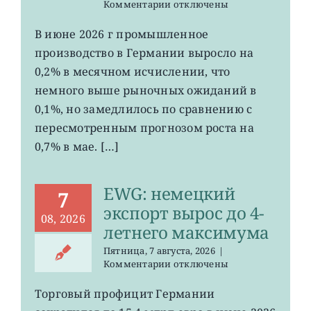
к
Комментарии
отключены
записи
EWG:
В июне 2026 г промышленное
рост
производство в Германии выросло на
промпроизводства
Германии
0,2% в месячном исчислении, что
ослаб
немного выше рыночных ожиданий в
до
0,1%, но замедлилось по сравнению с
0,2%
пересмотренным прогнозом роста на
0,7% в мае. […]
EWG: немецкий
7
экспорт вырос до 4-
08, 2026
летнего максимума
Пятница, 7 августа, 2026
|
к
Комментарии
отключены
записи
EWG:
Торговый профицит Германии
немецкий