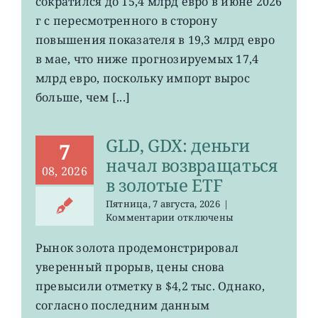
сократился до 15,4 млрд евро в июне 2026
экспорт
вырос
г с пересмотренного в сторону
до
повышения показателя в 19,3 млрд евро
4-
в мае, что ниже прогнозируемых 17,4
летнего
максимума
млрд евро, поскольку импорт вырос
больше, чем [...]
GLD, GDX: деньги
7
начал возвращаться
08, 2026
в золотые ETF
Пятница, 7 августа, 2026
|
к
Комментарии
отключены
записи
GLD,
Рынок золота продемонстрировал
GDX:
уверенный прорыв, цены снова
деньги
начал
превысили отметку в $4,2 тыс. Однако,
возвращаться
согласно последним данным
в