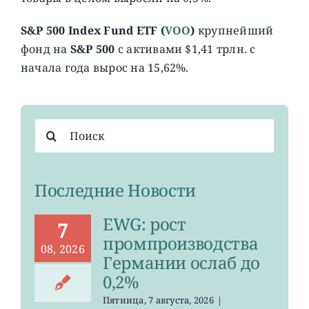
S&P 500 Index Fund ETF (
VOO
)
крупнейший
фонд на
S&P 500
c активами $1,41 трлн. с
начала года вырос на 15,62%.
Результат
поиска:
Последние Новости
EWG: рост
7
промпроизводства
08, 2026
Германии ослаб до
0,2%
Пятница, 7 августа, 2026
|