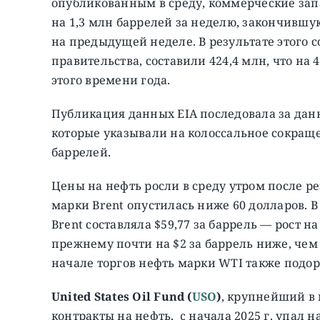
опубликованным в среду, коммерческие зап
на 1,3 млн баррелей за неделю, закончившую
на предыдущей неделе.
В результате этого
правительства, составили 424,4 млн, что на
этого времени года.
Публикация данных EIA последовала за данн
которые указывали на колоссальное сокраще
баррелей.
Цены на нефть росли в среду утром после ре
марки Brent опустилась ниже 60 долларов. В
Brent составляла $59,77 за баррель — рост на 
прежнему почти на $2 за баррель ниже, чем
начале торгов нефть марки WTI также подоро
United States Oil Fund (
USO
)
, крупнейший в
контракты на нефть, c начала 2025 г. упал на 