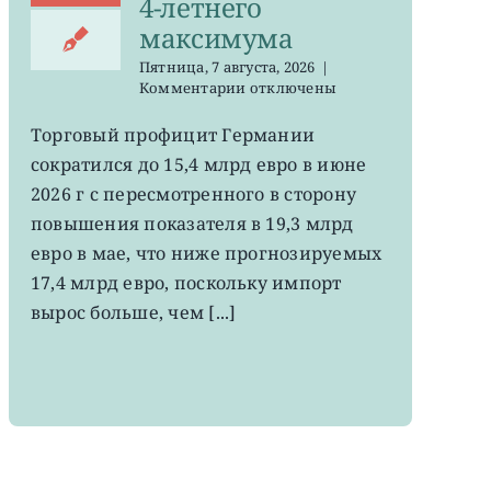
4-летнего
максимума
Пятница, 7 августа, 2026
|
к
Комментарии
отключены
записи
EWG:
Торговый профицит Германии
немецкий
сократился до 15,4 млрд евро в июне
экспорт
вырос
2026 г с пересмотренного в сторону
до
повышения показателя в 19,3 млрд
4-
евро в мае, что ниже прогнозируемых
летнего
максимума
17,4 млрд евро, поскольку импорт
вырос больше, чем [...]