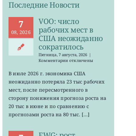
Последние Новости
VOO: число
7
рабочих мест в
08, 2026
США неожиданно
сократилось
Пятница, 7 августа, 2026
|
к
Комментарии
отключены
записи
VOO:
В июле 2026 г. экономика США
число
неожиданно потеряла 23 тыс рабочих
рабочих
мест
мест, после пересмотренного в
в
сторону понижения прогноза роста на
США
20 тыс в июне и по сравнению с
неожиданно
сократилось
прогнозами роста на 80 тыс. […]
EWG: рост