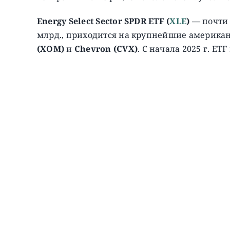
Energy Select Sector SPDR ETF (
XLE
)
— почти 
млрд., приходится на крупнейшие америк
(XOM)
и
Chevron (CVX)
. C начала 2025 г. ETF