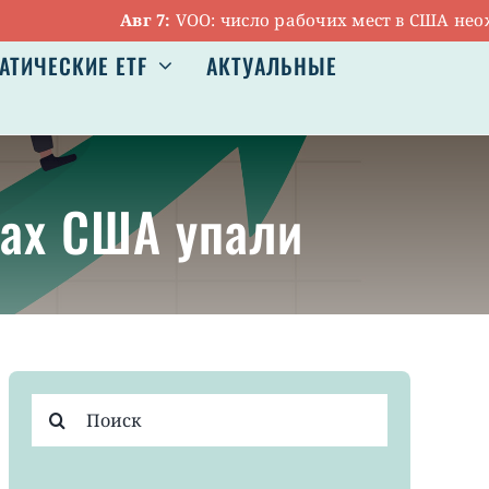
Авг 7:
VOO: число рабочих мест в США неожида
АТИЧЕСКИЕ ETF
АКТУАЛЬНЫЕ
щах США упали
Результат
поиска: