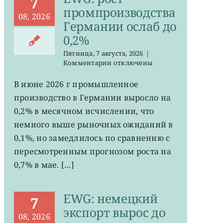
7
промпроизводства
08, 2026
Германии ослаб до
0,2%
Пятница, 7 августа, 2026
|
к
Комментарии
отключены
записи
EWG:
В июне 2026 г промышленное
рост
производство в Германии выросло на
промпроизводства
Германии
0,2% в месячном исчислении, что
ослаб
немного выше рыночных ожиданий в
до
0,1%, но замедлилось по сравнению с
0,2%
пересмотренным прогнозом роста на
0,7% в мае. […]
EWG: немецкий
7
экспорт вырос до
08, 2026