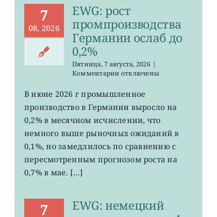
EWG: рост
7
промпроизводства
08, 2026
Германии ослаб до
0,2%
Пятница, 7 августа, 2026
|
к
Комментарии
отключены
записи
EWG:
В июне 2026 г промышленное
рост
производство в Германии выросло на
промпроизводства
Германии
0,2% в месячном исчислении, что
ослаб
немного выше рыночных ожиданий в
до
0,1%, но замедлилось по сравнению с
0,2%
пересмотренным прогнозом роста на
0,7% в мае. […]
EWG: немецкий
7