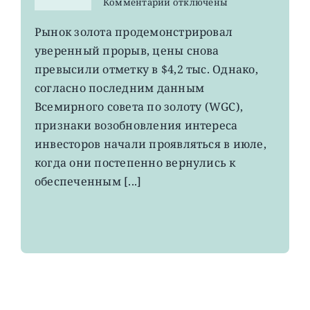
к
Комментарии
отключены
записи
GLD,
Рынок золота продемонстрировал
GDX:
уверенный прорыв, цены снова
деньги
начал
превысили отметку в $4,2 тыс. Однако,
возвращаться
согласно последним данным
в
Всемирного совета по золоту (WGC),
золотые
ETF
признаки возобновления интереса
инвесторов начали проявляться в июле,
когда они постепенно вернулись к
обеспеченным [...]