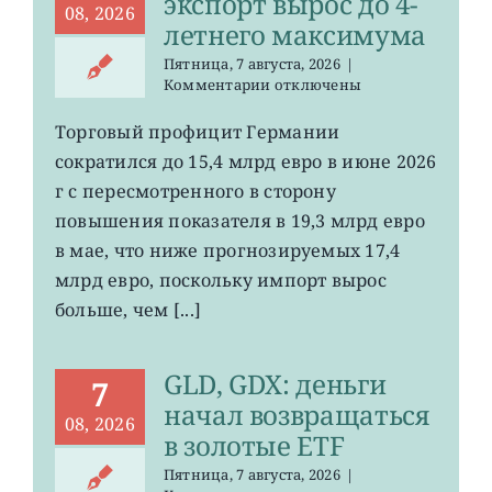
экспорт вырос до 4-
08, 2026
летнего максимума
Пятница, 7 августа, 2026
|
к
Комментарии
отключены
записи
EWG:
Торговый профицит Германии
немецкий
сократился до 15,4 млрд евро в июне 2026
экспорт
вырос
г с пересмотренного в сторону
до
повышения показателя в 19,3 млрд евро
4-
в мае, что ниже прогнозируемых 17,4
летнего
максимума
млрд евро, поскольку импорт вырос
больше, чем [...]
GLD, GDX: деньги
7
начал возвращаться
08, 2026
в золотые ETF
Пятница, 7 августа, 2026
|