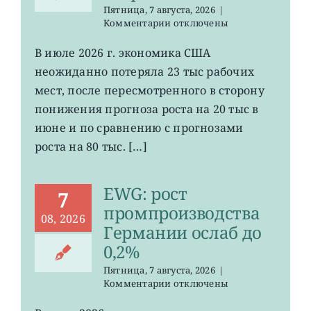
Пятница, 7 августа, 2026
|
к
Комментарии
отключены
записи
VOO:
В июле 2026 г. экономика США
число
неожиданно потеряла 23 тыс рабочих
рабочих
мест
мест, после пересмотренного в сторону
в
понижения прогноза роста на 20 тыс в
США
июне и по сравнению с прогнозами
неожиданно
сократилось
роста на 80 тыс. […]
EWG: рост
7
промпроизводства
08, 2026
Германии ослаб до
0,2%
Пятница, 7 августа, 2026
|
к
Комментарии
отключены
записи
EWG: