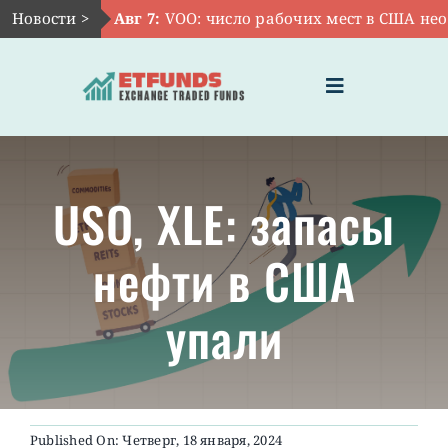
Skip
Новости >
Авг 7:
VOO: число рабочих мест в США неож
to
content
Toggle
Navigation
ГЛАВНАЯ
USO, XLE: запасы
ЧТО ТАКОЕ ETF
нефти в США
ИНВЕСТИЦИИ В ETF
упали
ТЕМАТИЧЕСКИЕ ETF
АКТУАЛЬНЫЕ
Published On: Четверг, 18 января, 2024