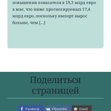
повышения показателя в 19,3 млрд евро
4-
в мае, что ниже прогнозируемых 17,4
летнего
максимума
млрд евро, поскольку импорт вырос
больше, чем [...]
Поделиться
страницей
Facebook
VKontakte
Email