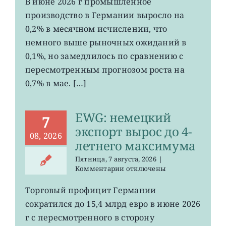
В июне 2026 г промышленное
рост
производство в Германии выросло на
промпроизводства
Германии
0,2% в месячном исчислении, что
ослаб
немного выше рыночных ожиданий в
до
0,1%, но замедлилось по сравнению с
0,2%
пересмотренным прогнозом роста на
0,7% в мае. […]
EWG: немецкий
7
экспорт вырос до 4-
08, 2026
летнего максимума
Пятница, 7 августа, 2026
|
к
Комментарии
отключены
записи
EWG:
Торговый профицит Германии
немецкий
сократился до 15,4 млрд евро в июне 2026
экспорт
вырос
г с пересмотренного в сторону
до