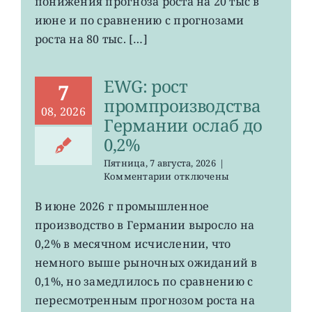
понижения прогноза роста на 20 тыс в
США
июне и по сравнению с прогнозами
неожиданно
сократилось
роста на 80 тыс. […]
EWG: рост
7
промпроизводства
08, 2026
Германии ослаб до
0,2%
Пятница, 7 августа, 2026
|
к
Комментарии
отключены
записи
EWG:
В июне 2026 г промышленное
рост
производство в Германии выросло на
промпроизводства
Германии
0,2% в месячном исчислении, что
ослаб
немного выше рыночных ожиданий в
до
0,1%, но замедлилось по сравнению с
0,2%
пересмотренным прогнозом роста на