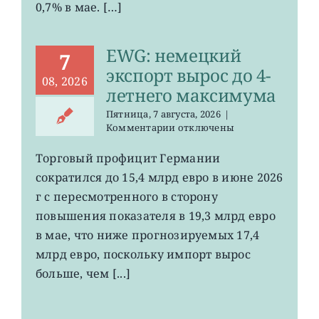
0,7% в мае. […]
EWG: немецкий
7
экспорт вырос до 4-
08, 2026
летнего максимума
Пятница, 7 августа, 2026
|
к
Комментарии
отключены
записи
EWG:
Торговый профицит Германии
немецкий
сократился до 15,4 млрд евро в июне 2026
экспорт
вырос
г с пересмотренного в сторону
до
повышения показателя в 19,3 млрд евро
4-
в мае, что ниже прогнозируемых 17,4
летнего
максимума
млрд евро, поскольку импорт вырос
больше, чем [...]