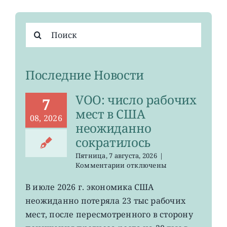
Результат
поиска:
Последние Новости
VOO: число рабочих
7
мест в США
08, 2026
неожиданно
сократилось
Пятница, 7 августа, 2026
|
к
Комментарии
отключены
записи
VOO:
В июле 2026 г. экономика США
число
неожиданно потеряла 23 тыс рабочих
рабочих
мест
мест, после пересмотренного в сторону
в