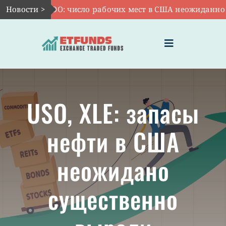
Skip
Новости >
Авг 7:
VOO: число рабочих мест в США неожиданно со
to
content
Toggle
Navigation
ГЛАВНАЯ
USO, XLE: запасы
ЧТО ТАКОЕ ETF
нефти в США
ИНВЕСТИЦИИ В ETF
неожидано
ТЕМАТИЧЕСКИЕ ETF
существенно
АКТУАЛЬНЫЕ