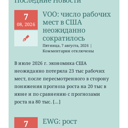
VOO: число рабочих
7
мест в США
08, 2026
неожиданно
сократилось
Пятница, 7 августа, 2026
|
к
Комментарии
отключены
записи
VOO:
В июле 2026 г. экономика США
число
неожиданно потеряла 23 тыс рабочих
рабочих
мест
мест, после пересмотренного в сторону
в
понижения прогноза роста на 20 тыс в
США
июне и по сравнению с прогнозами
неожиданно
сократилось
роста на 80 тыс. […]
EWG: рост
7