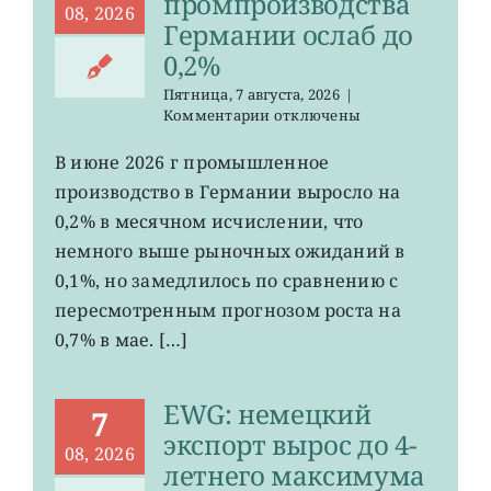
промпроизводства
08, 2026
Германии ослаб до
0,2%
Пятница, 7 августа, 2026
|
к
Комментарии
отключены
записи
EWG:
В июне 2026 г промышленное
рост
производство в Германии выросло на
промпроизводства
Германии
0,2% в месячном исчислении, что
ослаб
немного выше рыночных ожиданий в
до
0,1%, но замедлилось по сравнению с
0,2%
пересмотренным прогнозом роста на
0,7% в мае. […]
EWG: немецкий
7
экспорт вырос до 4-
08, 2026
летнего максимума