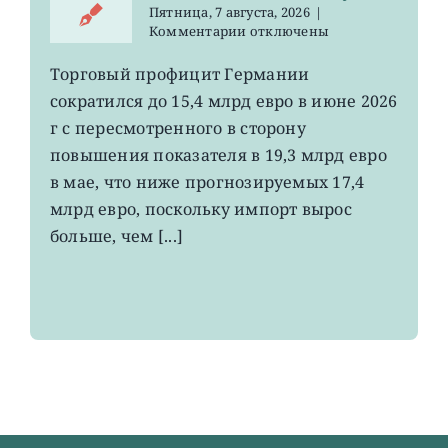
Пятница, 7 августа, 2026
|
к
Комментарии
отключены
записи
EWG:
Торговый профицит Германии
немецкий
сократился до 15,4 млрд евро в июне 2026
экспорт
вырос
г с пересмотренного в сторону
до
повышения показателя в 19,3 млрд евро
4-
в мае, что ниже прогнозируемых 17,4
летнего
максимума
млрд евро, поскольку импорт вырос
больше, чем [...]