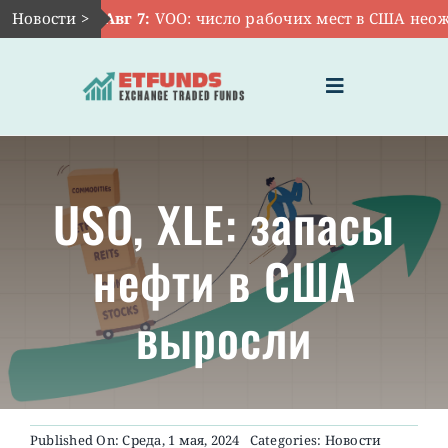
Skip
Новости >
Авг 7:
VOO: число рабочих мест в США неожид
to
content
Toggle
Navigation
ГЛАВНАЯ
USO, XLE: запасы
ЧТО ТАКОЕ ETF
нефти в США
ИНВЕСТИЦИИ В ETF
выросли
ТЕМАТИЧЕСКИЕ ETF
АКТУАЛЬНЫЕ
Published On: Среда, 1 мая, 2024
Categories:
Новости