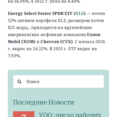
на 66,96%, в 2025 г. упал на 8,46%.
Energy Select Sector SPDR ETF (
XLE
)
— почти
52% активов портфеля XLE, размером почти
$25 млрд., приходится на крупнейшие
американские нефтяные компании
Exxon
Mobil (XOM)
и
Chevron (CVX)
. C начала 2026
г. вырос на 24,52%. В 2025 г. ETF вырос на
7,93%.
Результат
поиска:
Последние Новости
VOO: число рабочих