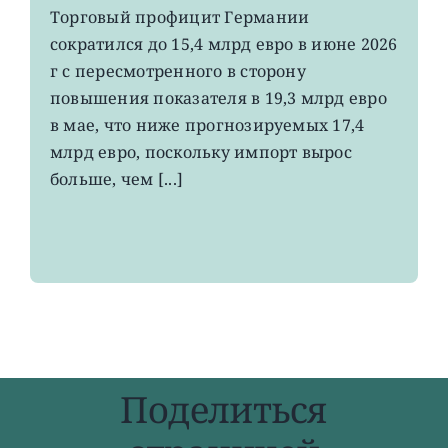
EWG:
Торговый профицит Германии
немецкий
сократился до 15,4 млрд евро в июне 2026
экспорт
вырос
г с пересмотренного в сторону
до
повышения показателя в 19,3 млрд евро
4-
в мае, что ниже прогнозируемых 17,4
летнего
максимума
млрд евро, поскольку импорт вырос
больше, чем [...]
Поделиться