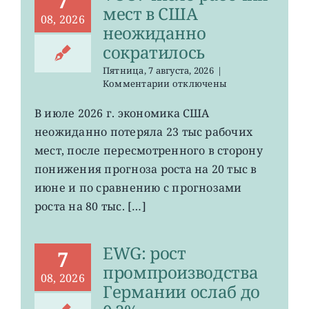
7
мест в США
08, 2026
неожиданно
сократилось
Пятница, 7 августа, 2026
|
к
Комментарии
отключены
записи
VOO:
В июле 2026 г. экономика США
число
неожиданно потеряла 23 тыс рабочих
рабочих
мест
мест, после пересмотренного в сторону
в
понижения прогноза роста на 20 тыс в
США
июне и по сравнению с прогнозами
неожиданно
сократилось
роста на 80 тыс. […]
EWG: рост
7
промпроизводства
08, 2026
Германии ослаб до