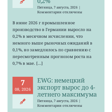
0,2%
Пятница, 7 августа, 2026
|
к
Комментарии
отключены
записи
EWG:
В июне 2026 г промышленное
рост
производство в Германии выросло на
промпроизводства
Германии
0,2% в месячном исчислении, что
ослаб
немного выше рыночных ожиданий в
до
0,1%, но замедлилось по сравнению с
0,2%
пересмотренным прогнозом роста на
0,7% в мае. […]
EWG: немецкий
7
экспорт вырос до 4-
08, 2026
летнего максимума
Пятница, 7 августа, 2026
|
к
Комментарии
отключены
записи