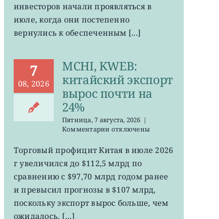
инвесторов начали проявляться в
июле, когда они постепенно
вернулись к обеспеченным [...]
MCHI, KWEB:
7
китайский экспорт
08, 2026
вырос почти на
24%
Пятница, 7 августа, 2026
|
к
Комментарии
отключены
записи
MCHI,
Торговый профицит Китая в июле 2026
KWEB:
г увеличился до $112,5 млрд по
китайский
экспорт
сравнению с $97,70 млрд годом ранее
вырос
и превысил прогнозы в $107 млрд,
почти
поскольку экспорт вырос больше, чем
на
24%
ожидалось. […]