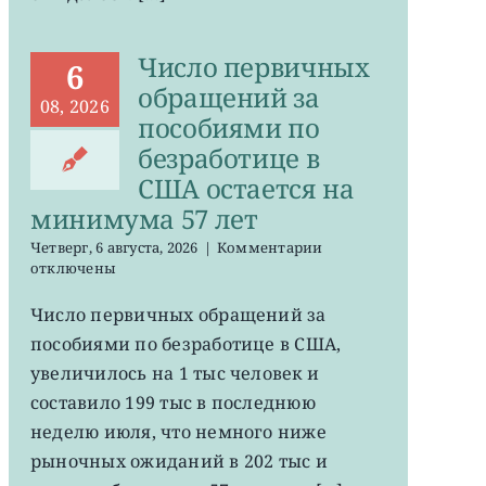
Число первичных
6
обращений за
08, 2026
пособиями по
безработице в
США остается на
минимума 57 лет
к
Четверг, 6 августа, 2026
|
Комментарии
записи
отключены
Число
первичных
Число первичных обращений за
обращений
пособиями по безработице в США,
за
пособиями
увеличилось на 1 тыс человек и
по
составило 199 тыс в последнюю
безработице
неделю июля, что немного ниже
в
США
рыночных ожиданий в 202 тыс и
остается