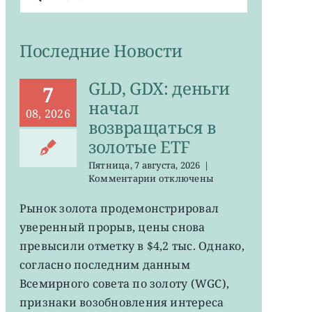
поиска:
Последние Новости
GLD, GDX: деньги
7
начал
08, 2026
возвращаться в
золотые ETF
Пятница, 7 августа, 2026
|
к
Комментарии
отключены
записи
GLD,
Рынок золота продемонстрировал
GDX:
уверенный прорыв, цены снова
деньги
начал
превысили отметку в $4,2 тыс. Однако,
возвращаться
согласно последним данным
в
Всемирного совета по золоту (WGC),
золотые
ETF
признаки возобновления интереса