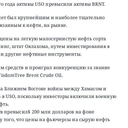
го года активы USO превысили активы BRNT.
х лет был крупнейшим и наиболее тщательно
занным к нефти, на рынке.
 цены на легкую малосернистую нефть сорта
шинг, штат Оклахома, путем инвестирования в
 и другие нефтяные инструменты.
ком средств и проиграл конкуренцию за звание
sdomTree Brent Crude Oil.
а Ближнем Востоке войны между Хамасом и
 в USO, поскольку инвесторы включили военную
фть.
ств превысил$ 200 млн долларов на фоне
 того, что цены на фьючерсы на сырую нефть