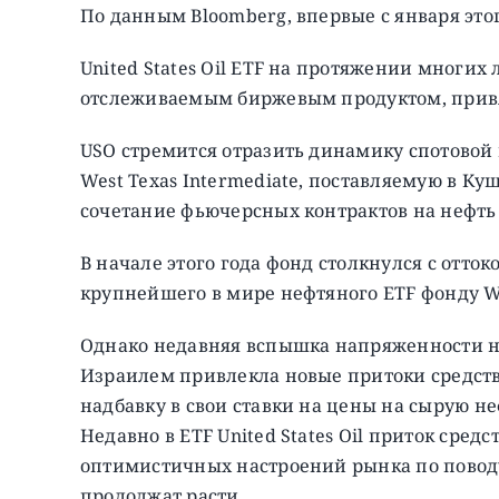
По данным Bloomberg, впервые с января это
United States Oil ETF на протяжении многи
отслеживаемым биржевым продуктом, привя
USO стремится отразить динамику спотовой
West Texas Intermediate, поставляемую в Ку
сочетание фьючерсных контрактов на нефть
В начале этого года фонд столкнулся с отто
крупнейшего в мире нефтяного ETF фонду Wi
Однако недавняя вспышка напряженности н
Израилем привлекла новые притоки средств
надбавку в свои ставки на цены на сырую не
Недавно в ETF United States Oil приток сред
оптимистичных настроений рынка по поводу
продолжат расти.