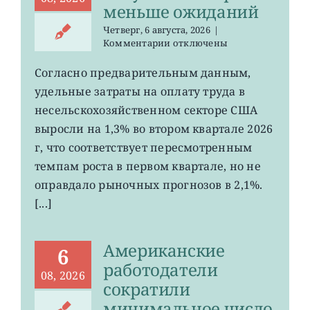
меньше ожиданий
Четверг, 6 августа, 2026
|
к
Комментарии
отключены
записи
Затраты
Согласно предварительным данным,
на
удельные затраты на оплату труда в
рабочую
силу
несельскохозяйственном секторе США
в
выросли на 1,3% во втором квартале 2026
США
г, что соответствует пересмотренным
выросли
меньше
темпам роста в первом квартале, но не
ожиданий
оправдало рыночных прогнозов в 2,1%.
[...]
Американские
6
работодатели
08, 2026
сократили
минимальное число