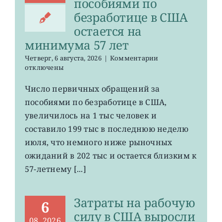
пособиями по
безработице в США
остается на
минимума 57 лет
к
Четверг, 6 августа, 2026
|
Комментарии
записи
отключены
Число
первичных
Число первичных обращений за
обращений
пособиями по безработице в США,
за
пособиями
увеличилось на 1 тыс человек и
по
составило 199 тыс в последнюю неделю
безработице
июля, что немного ниже рыночных
в
США
ожиданий в 202 тыс и остается близким к
остается
57-летнему [...]
на
минимума
57
Затраты на рабочую
лет
6
силу в США выросли
08, 2026