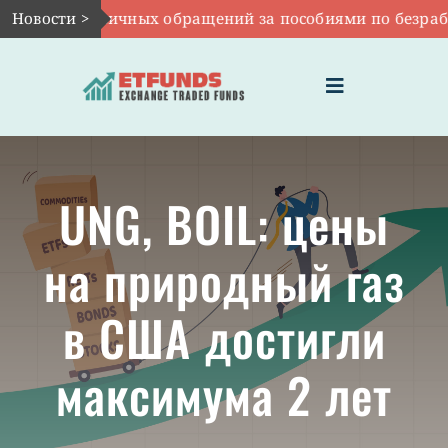
Skip
исло первичных обращений за пособиями по безработиц
Новости >
to
content
Toggle
Navigation
ГЛАВНАЯ
UNG, BOIL: цены
ЧТО ТАКОЕ ETF
на природный газ
ИНВЕСТИЦИИ В ETF
в США достигли
ТЕМАТИЧЕСКИЕ ETF
максимума 2 лет
АКТУАЛЬНЫЕ