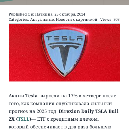
Published On: Пятница, 25 октября, 2024
О ПРОЕКТЕ
Categories:
Актуальные
,
Новости с картинкой
Views: 303
Акции
Tesla
выросли на 17% в четверг после
того, как компания опубликовала сильный
прогноз на 2025 год.
Direxion Daily TSLA Bull
2X
(
TSLL
)
— ETF с кредитным плечом,
который обеспечивает в два раза большую