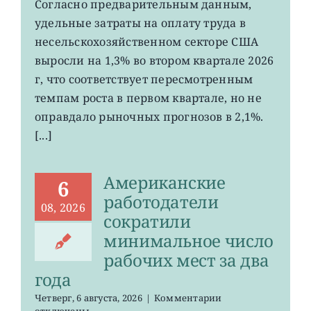
Затраты
Согласно предварительным данным,
на
удельные затраты на оплату труда в
рабочую
силу
несельскохозяйственном секторе США
в
выросли на 1,3% во втором квартале 2026
США
г, что соответствует пересмотренным
выросли
меньше
темпам роста в первом квартале, но не
ожиданий
оправдало рыночных прогнозов в 2,1%.
[...]
Американские
6
работодатели
08, 2026
сократили
минимальное число
рабочих мест за два
года
к
Четверг, 6 августа, 2026
|
Комментарии
записи