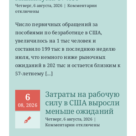
к
Четверг, 6 августа, 2026
|
Комментарии
записи
отключены
Число
первичных
Число первичных обращений за
обращений
пособиями по безработице в США,
за
пособиями
увеличилось на 1 тыс человек и
по
составило 199 тыс в последнюю неделю
безработице
июля, что немного ниже рыночных
в
США
ожиданий в 202 тыс и остается близким к
остается
57-летнему [...]
на
минимума
57
Затраты на рабочую
лет
6
силу в США выросли
08, 2026
меньше ожиданий
Четверг, 6 августа, 2026
|
к
Комментарии
отключены
записи