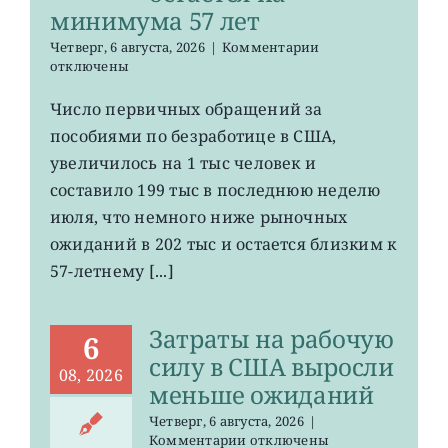
минимума 57 лет
к
Четверг, 6 августа, 2026
|
Комментарии
записи
отключены
Число
первичных
Число первичных обращений за
обращений
пособиями по безработице в США,
за
пособиями
увеличилось на 1 тыс человек и
по
составило 199 тыс в последнюю неделю
безработице
июля, что немного ниже рыночных
в
США
ожиданий в 202 тыс и остается близким к
остается
57-летнему [...]
на
минимума
57
Затраты на рабочую
лет
6
силу в США выросли
08, 2026
меньше ожиданий
Четверг, 6 августа, 2026
|
к
Комментарии
отключены