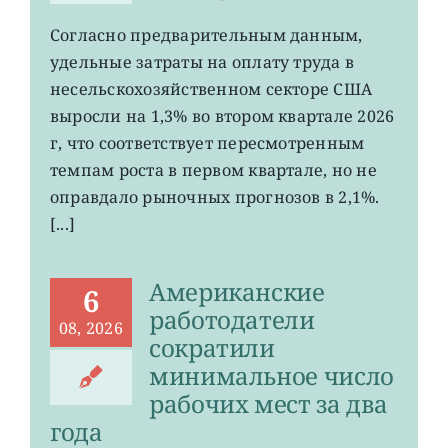
записи
Затраты
Согласно предварительным данным,
на
удельные затраты на оплату труда в
рабочую
силу
несельскохозяйственном секторе США
в
выросли на 1,3% во втором квартале 2026
США
г, что соответствует пересмотренным
выросли
меньше
темпам роста в первом квартале, но не
ожиданий
оправдало рыночных прогнозов в 2,1%.
[...]
Американские
6
работодатели
08, 2026
сократили
минимальное число
рабочих мест за два
года