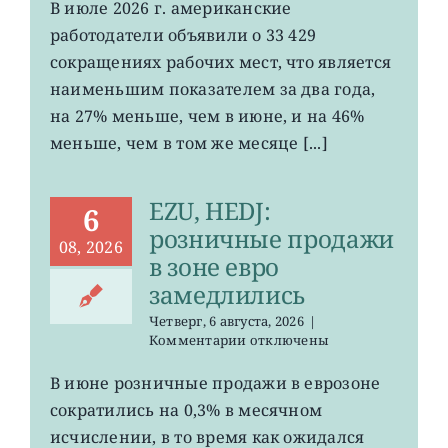
работодатели
В июле 2026 г. американские
сократили
работодатели объявили о 33 429
минимальное
число
сокращениях рабочих мест, что является
рабочих
наименьшим показателем за два года,
мест
на 27% меньше, чем в июне, и на 46%
за
два
меньше, чем в том же месяце [...]
года
EZU, HEDJ:
6
розничные продажи
08, 2026
в зоне евро
замедлились
Четверг, 6 августа, 2026
|
к
Комментарии
отключены
записи
EZU,
В июне розничные продажи в еврозоне
HEDJ:
сократились на 0,3% в месячном
розничные
продажи
исчислении, в то время как ожидался