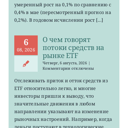
в
умеренный рост на 0,1% по сравнению с
зоне
0,4% в мае (пересмотренный прогноз на
евро
замедлились
0,2%). В годовом исчислении рост [...]
О чем говорят
6
потоки средств на
08, 2026
рынке ETF
Четверг, 6 августа, 2026
|
к
Комментарии
отключены
записи
О
Отслеживать приток и отток средств из
чем
ETF относительно легко, и многие
говорят
потоки
инвесторы пришли к выводу, что
средств
значительные движения в любом
на
направлении указывают на изменение
рынке
ETF
рыночных настроений. Например, когда
деньги поступают в технологические