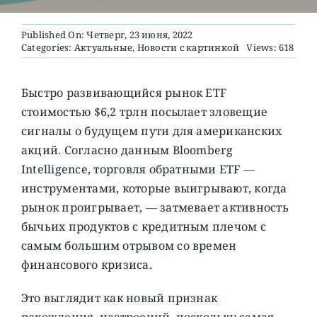
Published On: Четверг, 23 июня, 2022
О ПРОЕКТЕ
Categories:
Актуальные
,
Новости с картинкой
Views: 618
Быстро развивающийся рынок ETF
стоимостью $6,2 трлн посылает зловещие
сигналы о будущем пути для американских
акций. Согласно данным Bloomberg
Intelligence, торговля обратными ETF —
инструментами, которые выигрывают, когда
рынок проигрывает, — затмевает активность
бычьих продуктов с кредитным плечом с
самым большим отрывом со времен
финансового кризиса.
Это выглядит как новый признак
рахождения настроений, поскольку самая