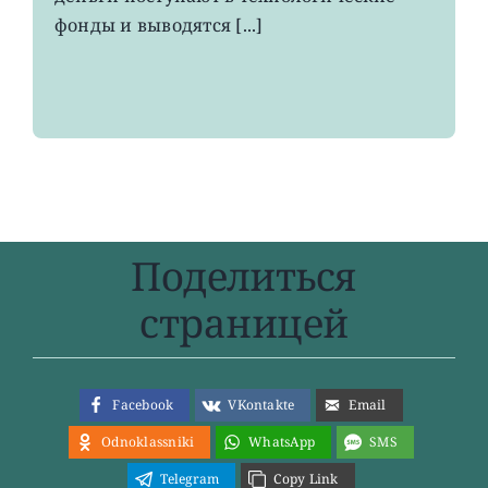
фонды и выводятся [...]
Поделиться
страницей
Facebook
VKontakte
Email
Odnoklassniki
WhatsApp
SMS
Telegram
Copy Link