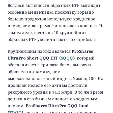
Всплеск активности обратных ETF выглядит
особенно медвежьим, поскольку гораздо
больше продуктов используют кредитное
плечо, чем во время финансового кризиса. На
самом деле, шесть из 10 крупнейших
обратных ETF увеличивают свою прибыль.
Крупнейшим из них является
ProShares
UltraPro Short QQQ ETF (
SQQQ
)
, который
обеспечивает в три раза более высокую
обратную динамику, чем
высокотехнологичный индекс Nasdaq 100. На
прошлой неделе его активы достигли
рекордного уровня в $4,1 млрд. В то же время
деньги в его бычьем аналоге с кредитным
плечом,
ProShares UltraPro QQQ fund
(
TQQQ
)
, упали до самого низкого значения