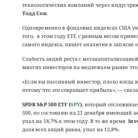
технологических компаний через индустри
Тодд Сон
.
Одновременно в фондовых индексах США ув
того, в этом году ETF, с равным весом прив
самого индекса, пишет аналитик в записке о
Слабость акций роста с мегакапитализацией
многих инвесторов на медвежьем рынке этог
«Если вы пассивный инвестор, плохо когда
потому что это сокращает прибыль», — сказ
SPDR S&P 500 ETF
(
SPY
)
, который отслежива
500, по состоянию на 23 декабря имеющий 
упал на 18,7% в этом году. В то же время
Inv
доля всех акций равна, упал на 12,8%.