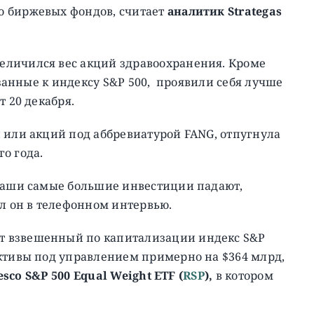
ю биржевых фондов, считает
аналитик Strategas
еличился вес акций здравоохранения. Кроме
язанные к индексу S&P 500, проявили себя лучше
т 20 декабря.
 или акций под аббревиатурой FANG, отпугнула
о года.
 ваши самые большие инвестиции падают,
ал он в телефонном интервью.
ет взвешенный по капитализации индекс S&P
активы под управлением примерно на $364 млрд,
esco S&P 500 Equal Weight ETF (
RSP
),
в котором