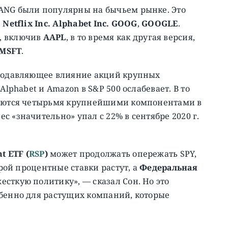
ANG были популярны на бычьем рынке. Это
,
Netflix Inc. Alphabet Inc. GOOG
,
GOOGLE
.
, включив
AAPL
, в то время как другая версия,
 MSFT
.
 подавляющее влияние акций крупных
Alphabet и Amazon в S&P 500 ослабевает. В то
стаются четырьмя крупнейшими компонентами в
 «значительно» упал с 22% в сентябре 2020 г.
t ETF (
RSP
)
может продолжать опережать SPY,
орой процентные ставки растут, а
Федеральная
сткую политику», — сказал Сон. Но это
обенно для растущих компаний, которые