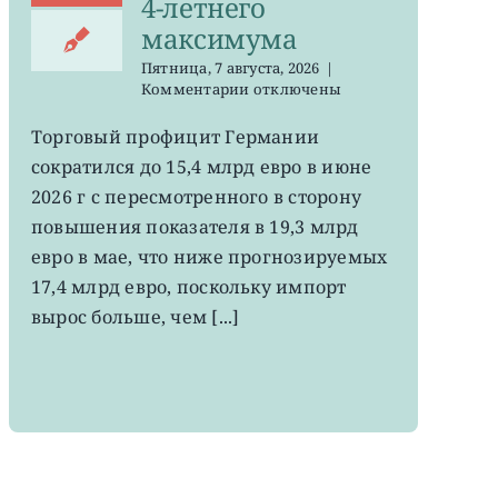
4-летнего
максимума
Пятница, 7 августа, 2026
|
к
Комментарии
отключены
записи
EWG:
Торговый профицит Германии
немецкий
сократился до 15,4 млрд евро в июне
экспорт
вырос
2026 г с пересмотренного в сторону
до
повышения показателя в 19,3 млрд
4-
евро в мае, что ниже прогнозируемых
летнего
максимума
17,4 млрд евро, поскольку импорт
вырос больше, чем [...]