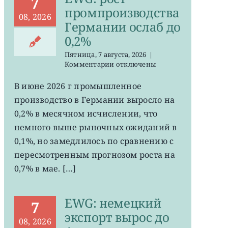
7
промпроизводства
08, 2026
Германии ослаб до
0,2%
Пятница, 7 августа, 2026
|
к
Комментарии
отключены
записи
EWG:
В июне 2026 г промышленное
рост
производство в Германии выросло на
промпроизводства
Германии
0,2% в месячном исчислении, что
ослаб
немного выше рыночных ожиданий в
до
0,1%, но замедлилось по сравнению с
0,2%
пересмотренным прогнозом роста на
0,7% в мае. […]
EWG: немецкий
7
экспорт вырос до
08, 2026