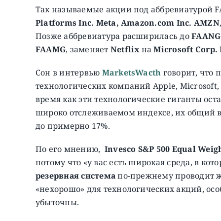
Так называемые акции под аббревиатурой F
Platforms Inc. Meta
, Amazon.com Inc. AMZN
Позже аббревиатура расширилась до
FAANG
FAAMG
, заменяет
Netflix
на
Microsoft Corp.
Сон в интервью
MarketsWacth
говорит, что
технологических компаний Apple, Microsoft, 
время как эти технологические гиганты о
широко отслеживаемом индексе, их общий вес
до примерно 17%.
По его мнению,
Invesco S&P 500 Equal Weigh
потому что «у вас есть широкая среда, в кот
резервная система
по-прежнему проводит же
«нехорошо» для технологических акций, ос
убыточны.