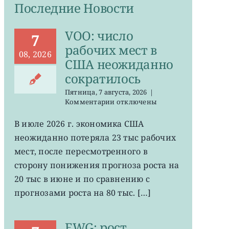
Последние Новости
VOO: число
7
рабочих мест в
08, 2026
США неожиданно
сократилось
Пятница, 7 августа, 2026
|
к
Комментарии
отключены
записи
VOO:
В июле 2026 г. экономика США
число
неожиданно потеряла 23 тыс рабочих
рабочих
мест
мест, после пересмотренного в
в
сторону понижения прогноза роста на
США
20 тыс в июне и по сравнению с
неожиданно
сократилось
прогнозами роста на 80 тыс. […]
EWG: рост