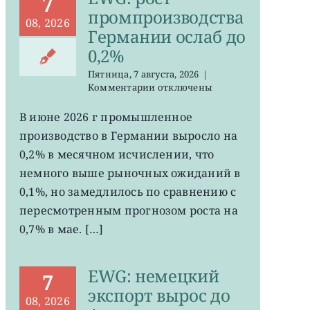
7
промпроизводства
08, 2026
Германии ослаб до
0,2%
Пятница, 7 августа, 2026
|
к
Комментарии
отключены
записи
EWG:
В июне 2026 г промышленное
рост
производство в Германии выросло на
промпроизводства
Германии
0,2% в месячном исчислении, что
ослаб
немного выше рыночных ожиданий в
до
0,1%, но замедлилось по сравнению с
0,2%
пересмотренным прогнозом роста на
0,7% в мае. […]
EWG: немецкий
7
экспорт вырос до
08, 2026