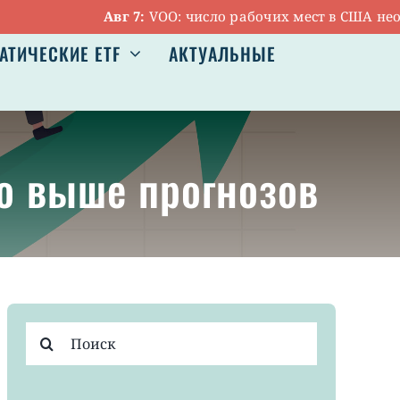
Авг 7:
VOO: число рабочих мест в США неожид
АТИЧЕСКИЕ ETF
АКТУАЛЬНЫЕ
о выше прогнозов
Результат
поиска: