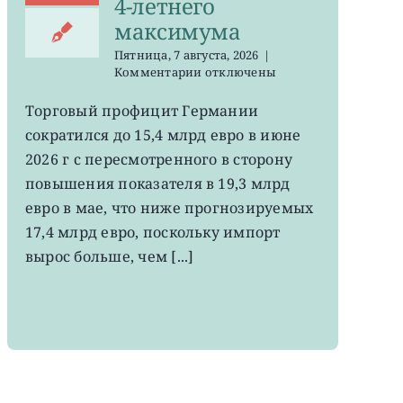
4-летнего
максимума
Пятница, 7 августа, 2026
|
к
Комментарии
отключены
записи
EWG:
Торговый профицит Германии
немецкий
сократился до 15,4 млрд евро в июне
экспорт
вырос
2026 г с пересмотренного в сторону
до
повышения показателя в 19,3 млрд
4-
евро в мае, что ниже прогнозируемых
летнего
максимума
17,4 млрд евро, поскольку импорт
вырос больше, чем [...]