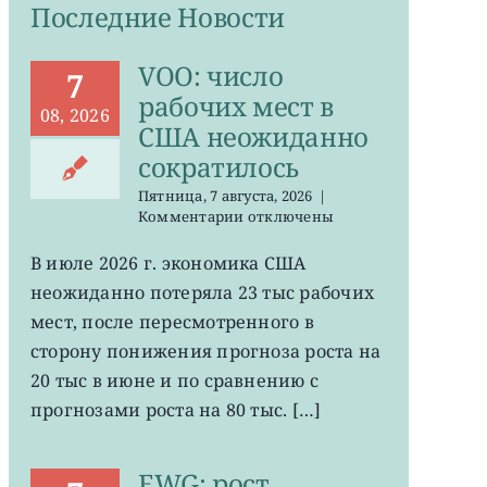
Последние Новости
VOO: число
7
рабочих мест в
08, 2026
США неожиданно
сократилось
Пятница, 7 августа, 2026
|
к
Комментарии
отключены
записи
VOO:
В июле 2026 г. экономика США
число
неожиданно потеряла 23 тыс рабочих
рабочих
мест
мест, после пересмотренного в
в
сторону понижения прогноза роста на
США
20 тыс в июне и по сравнению с
неожиданно
сократилось
прогнозами роста на 80 тыс. […]
EWG: рост