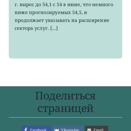
в
г. вырос до 54,1 с 54 в июне, что немного
секторе
ниже прогнозируемых 54,5, и
услуг
продолжает указывать на расширение
США
вырос
сектора услуг. […]
меньше
прогнозов
Поделиться
страницей
Facebook
VKontakte
Email