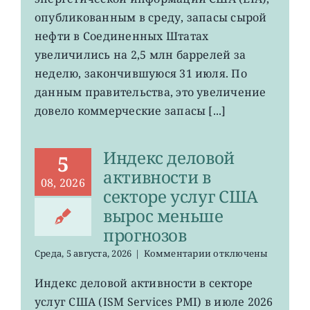
запасы
нефти
опубликованным в среду, запасы сырой
в
нефти в Соединенных Штатах
хранилищах
увеличились на 2,5 млн баррелей за
США
выросли
неделю, закончившуюся 31 июля. По
данным правительства, это увеличение
довело коммерческие запасы [...]
Индекс деловой
5
активности в
08, 2026
секторе услуг США
вырос меньше
прогнозов
к
Среда, 5 августа, 2026
|
Комментарии
отключены
записи
Индекс
Индекс деловой активности в секторе
деловой
услуг США (ISM Services PMI) в июле 2026
активности