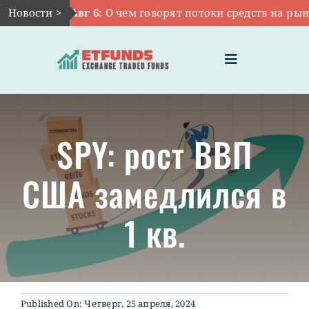
Skip
Новости >
Авг 6:
О чем говорят потоки средств на рынке
to
content
Toggle
Navigation
ГЛАВНАЯ
SPY: рост ВВП
ЧТО ТАКОЕ ETF
США замедлился в
ИНВЕСТИЦИИ В ETF
1 кв.
ТЕМАТИЧЕСКИЕ ETF
АКТУАЛЬНЫЕ
Published On: Четверг, 25 апреля, 2024