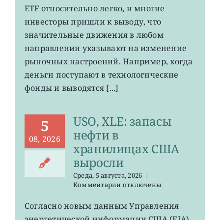
чем
ETF относительно легко, и многие
говорят
потоки
инвесторы пришли к выводу, что
средств
значительные движения в любом
на
направлении указывают на изменение
рынке
ETF
рыночных настроений. Например, когда
деньги поступают в технологические
фонды и выводятся [...]
USO, XLE: запасы
5
нефти в
08, 2026
хранилищах США
выросли
Среда, 5 августа, 2026
|
к
Комментарии
отключены
записи
USO,
Согласно новым данным Управления
XLE:
энергетической информации США (EIA),