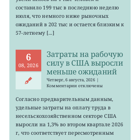
по
составило 199 тыс в последнюю неделю
безработице
июля, что немного ниже рыночных
в
США
ожиданий в 202 тыс и остается близким к
остается
57-летнему [...]
на
минимума
57
Затраты на рабочую
лет
6
силу в США выросли
08, 2026
меньше ожиданий
Четверг, 6 августа, 2026
|
к
Комментарии
отключены
записи
Затраты
Согласно предварительным данным,
на
удельные затраты на оплату труда в
рабочую
силу
несельскохозяйственном секторе США
в
выросли на 1,3% во втором квартале 2026
США
г, что соответствует пересмотренным
выросли
меньше