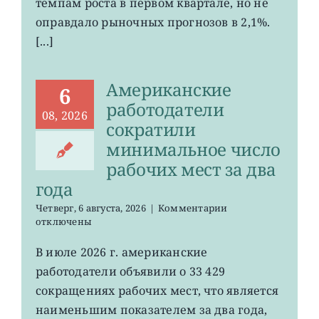
темпам роста в первом квартале, но не
ожиданий
оправдало рыночных прогнозов в 2,1%.
[...]
Американские
6
работодатели
08, 2026
сократили
минимальное число
рабочих мест за два
года
к
Четверг, 6 августа, 2026
|
Комментарии
записи
отключены
Американские
работодатели
В июле 2026 г. американские
сократили
работодатели объявили о 33 429
минимальное
число
сокращениях рабочих мест, что является
рабочих
наименьшим показателем за два года,
мест