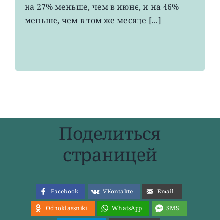
на 27% меньше, чем в июне, и на 46%
за
два
меньше, чем в том же месяце [...]
года
Поделиться
страницей
Facebook
VKontakte
Email
Odnoklassniki
WhatsApp
SMS