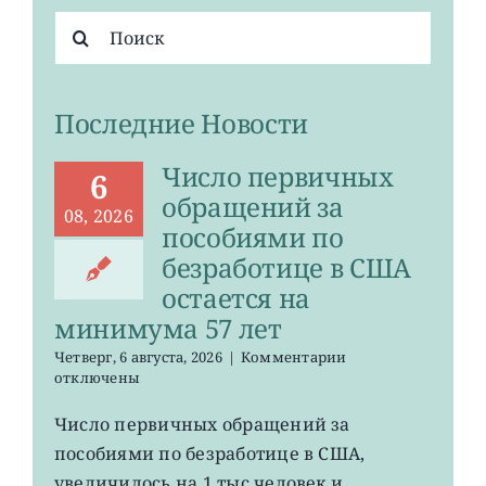
Результат
поиска:
Последние Новости
Число первичных
6
обращений за
08, 2026
пособиями по
безработице в США
остается на
минимума 57 лет
к
Четверг, 6 августа, 2026
|
Комментарии
записи
отключены
Число
первичных
Число первичных обращений за
обращений
пособиями по безработице в США,
за
пособиями
увеличилось на 1 тыс человек и