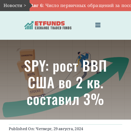
Skip
Новости >
Авг 6:
Число первичных обращений за пособия
to
content
Toggle
Navigation
ГЛАВНАЯ
SPY: рост ВВП
ЧТО ТАКОЕ ETF
США во 2 кв.
ИНВЕСТИЦИИ В ETF
составил 3%
ТЕМАТИЧЕСКИЕ ETF
АКТУАЛЬНЫЕ
Published On: Четверг, 29 августа, 2024