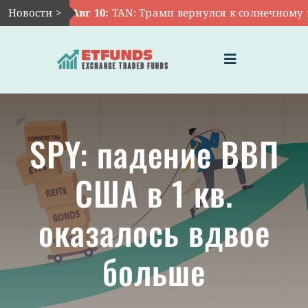
Skip
Новости >
Авг 10:
TAN: Трамп вернулся к солнечному п
to
content
Toggle
Navigation
ГЛАВНАЯ
SPY: падение ВВП
ЧТО ТАКОЕ ETF
США в 1 кв.
ИНВЕСТИЦИИ В ETF
оказалось вдвое
ТЕМАТИЧЕСКИЕ ETF
больше
АКТУАЛЬНЫЕ