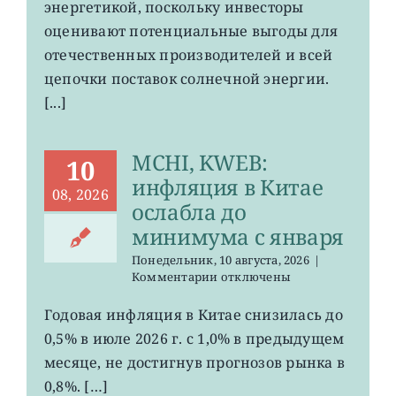
энергетикой, поскольку инвесторы
оценивают потенциальные выгоды для
отечественных производителей и всей
цепочки поставок солнечной энергии.
[...]
MCHI, KWEB:
10
инфляция в Китае
08, 2026
ослабла до
минимума с января
Понедельник, 10 августа, 2026
|
к
Комментарии
отключены
записи
MCHI,
Годовая инфляция в Китае снизилась до
KWEB:
0,5% в июле 2026 г. с 1,0% в предыдущем
инфляция
в
месяце, не достигнув прогнозов рынка в
Китае
0,8%. […]
ослабла