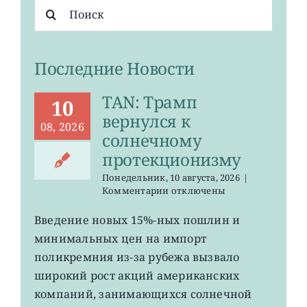
Результат
поиска:
Последние Новости
TAN: Трамп
10
вернулся к
08, 2026
солнечному
протекционизму
Понедельник, 10 августа, 2026
|
к
Комментарии
отключены
записи
TAN:
Введение новых 15%-ных пошлин и
Трамп
минимальных цен на импорт
вернулся
к
поликремния из-за рубежа вызвало
солнечному
широкий рост акций американских
протекционизму
компаний, занимающихся солнечной