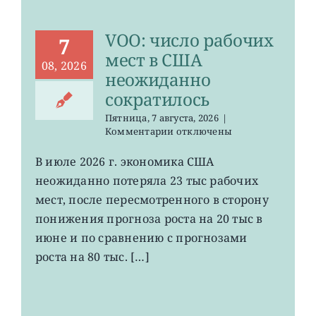
до
минимума
VOO: число рабочих
с
7
января
мест в США
08, 2026
неожиданно
сократилось
Пятница, 7 августа, 2026
|
к
Комментарии
отключены
записи
VOO:
В июле 2026 г. экономика США
число
неожиданно потеряла 23 тыс рабочих
рабочих
мест
мест, после пересмотренного в сторону
в
понижения прогноза роста на 20 тыс в
США
июне и по сравнению с прогнозами
неожиданно
сократилось
роста на 80 тыс. […]