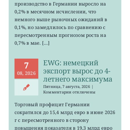
производство в Германии выросло на
промпроизводства
Германии
0,2% в месячном исчислении, что
ослаб
немного выше рыночных ожиданий в
до
0,1%, но замедлилось по сравнению с
0,2%
пересмотренным прогнозом роста на
0,7% в мае. […]
EWG: немецкий
7
экспорт вырос до 4-
08, 2026
летнего максимума
Пятница, 7 августа, 2026
|
к
Комментарии
отключены
записи
EWG:
Торговый профицит Германии
немецкий
сократился до 15,4 млрд евро в июне 2026
экспорт
вырос
г с пересмотренного в сторону
до
повышения показателя в 19,3 млрд евро