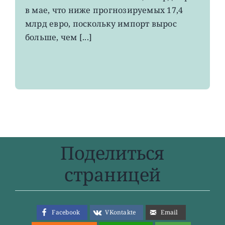
4-
в мае, что ниже прогнозируемых 17,4
летнего
максимума
млрд евро, поскольку импорт вырос
больше, чем [...]
Поделиться
страницей
Facebook
VKontakte
Email