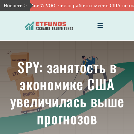
Skip
Новости >
Авг 7:
VOO: число рабочих мест в США неожид
to
content
Toggle
Navigation
ГЛАВНАЯ
SPY: занятость в
ЧТО ТАКОЕ ETF
экономике США
ИНВЕСТИЦИИ В ETF
увеличилась выше
ТЕМАТИЧЕСКИЕ ETF
прогнозов
АКТУАЛЬНЫЕ