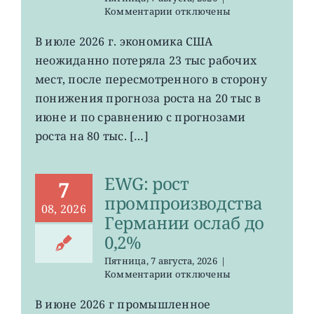
к
Комментарии
отключены
записи
VOO:
В июле 2026 г. экономика США
число
неожиданно потеряла 23 тыс рабочих
рабочих
мест
мест, после пересмотренного в сторону
в
понижения прогноза роста на 20 тыс в
США
июне и по сравнению с прогнозами
неожиданно
сократилось
роста на 80 тыс. […]
EWG: рост
7
промпроизводства
08, 2026
Германии ослаб до
0,2%
Пятница, 7 августа, 2026
|
к
Комментарии
отключены
записи
EWG:
В июне 2026 г промышленное
рост