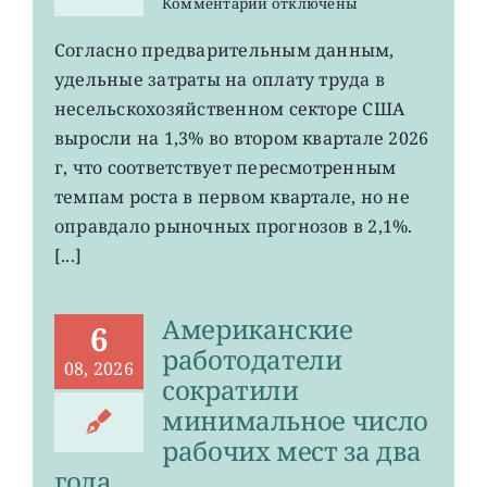
к
Комментарии
отключены
записи
Затраты
Согласно предварительным данным,
на
удельные затраты на оплату труда в
рабочую
силу
несельскохозяйственном секторе США
в
выросли на 1,3% во втором квартале 2026
США
г, что соответствует пересмотренным
выросли
меньше
темпам роста в первом квартале, но не
ожиданий
оправдало рыночных прогнозов в 2,1%.
[...]
Американские
6
работодатели
08, 2026
сократили
минимальное число
рабочих мест за два
года