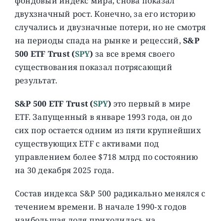
фондовый индекс мира, снова показал
двухзначный рост. Конечно, за его историю
случались и двузначные потери, но не смотря
на периоды спада на рынке и рецессий,
S&P
500 ETF Trust (
SPY
)
за все время своего
существования показал потрясающий
результат.
S&P 500 ETF Trust (
SPY
)
это первый в мире
ETF. Запущенный в январе 1993 года, он до
сих пор остается одним из пяти крупнейших
существующих ETF с активами под
управлением более $718 млрд по состоянию
на 30 декабря 2025 года.
Состав индекса S&P 500 радикально менялся с
течением времени. В начале 1990-х годов
наибольшая доля приходилась на