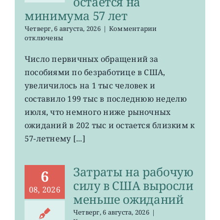
остается на
минимума 57 лет
к
Четверг, 6 августа, 2026
|
Комментарии
записи
отключены
Число
первичных
Число первичных обращений за
обращений
пособиями по безработице в США,
за
пособиями
увеличилось на 1 тыс человек и
по
составило 199 тыс в последнюю неделю
безработице
июля, что немного ниже рыночных
в
США
ожиданий в 202 тыс и остается близким к
остается
57-летнему [...]
на
минимума
57
Затраты на рабочую
лет
6
силу в США выросли
08, 2026
меньше ожиданий
Четверг, 6 августа, 2026
|