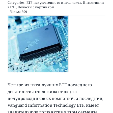
Categories:
ETF искусственного интеллекта
,
Инвестиции
в ETF
,
Новости с картинкой
Views: 399
О ПРОЕКТЕ
Четыре из пяти лучших ETF последнего
десятилетия отслеживают акции
полупроводниковых компаний, а последний,
Vanguard Information Technology ETF, имеет
значительную долю актив в этом сегменте.