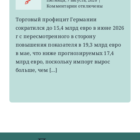
Пятница, 7 августа, 2026
|
к
Комментарии
отключены
записи
EWG:
Торговый профицит Германии
немецкий
сократился до 15,4 млрд евро в июне 2026
экспорт
вырос
г с пересмотренного в сторону
до
повышения показателя в 19,3 млрд евро
4-
в мае, что ниже прогнозируемых 17,4
летнего
максимума
млрд евро, поскольку импорт вырос
больше, чем [...]