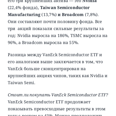
его три крупнейших актива — это
Nvidia
(22,4% фонда)
, Taiwan Semiconductor
Manufacturing
(13,7%)
и Broadcom
(7,8%).
Они составляют почти половину фонда. Все
три акций показали сильные результаты за
год: Nvidia выросла на 186%, TSMC выросла на
96%, а Broadcom выросла на 55%.
Разница между VanEck Semiconductor ETF и
его аналогами выше заключается в том, что
VanEck больше сконцентрирован на
крупнейших акциях чипов, таких как Nvidia и
Taiwan Semi.
Стоит ли покупать VanEck Semiconductor ETF?
VanEck Semiconductor ETF продолжает
показывать превосходные результаты в этом
году c ростом на 43%. Можно предположить,