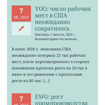
VOO: число рабочих
7
мест в США
08, 2026
неожиданно
сократилось
Пятница, 7 августа, 2026
|
к
Комментарии
отключены
записи
VOO:
В июле 2026 г. экономика США
число
неожиданно потеряла 23 тыс рабочих
рабочих
мест
мест, после пересмотренного в сторону
в
понижения прогноза роста на 20 тыс в
США
июне и по сравнению с прогнозами
неожиданно
сократилось
роста на 80 тыс. […]
EWG: рост
7
промпроизводства