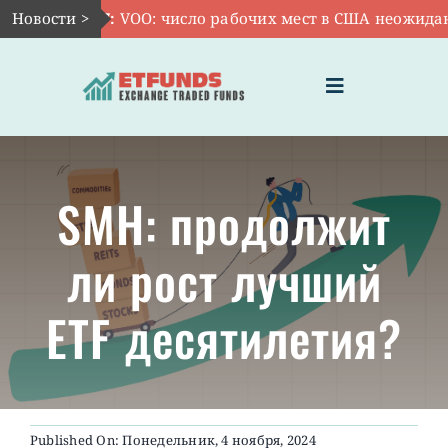
Skip
Новости >
Авг 7:
VOO: число рабочих мест в США неожиданно 
to
content
Toggle
Navigation
ГЛАВНАЯ
SMH: продолжит
ЧТО ТАКОЕ ETF
ли рост лучший
ИНВЕСТИЦИИ В ETF
ETF десятилетия?
ТЕМАТИЧЕСКИЕ ETF
АКТУАЛЬНЫЕ
Published On: Понедельник, 4 ноября, 2024