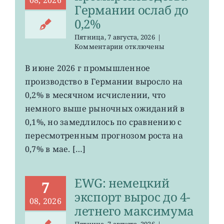
08, 2026
Германии ослаб до
0,2%
Пятница, 7 августа, 2026
|
к
Комментарии
отключены
записи
EWG:
В июне 2026 г промышленное
рост
производство в Германии выросло на
промпроизводства
Германии
0,2% в месячном исчислении, что
ослаб
немного выше рыночных ожиданий в
до
0,1%, но замедлилось по сравнению с
0,2%
пересмотренным прогнозом роста на
0,7% в мае. […]
EWG: немецкий
7
экспорт вырос до 4-
08, 2026
летнего максимума