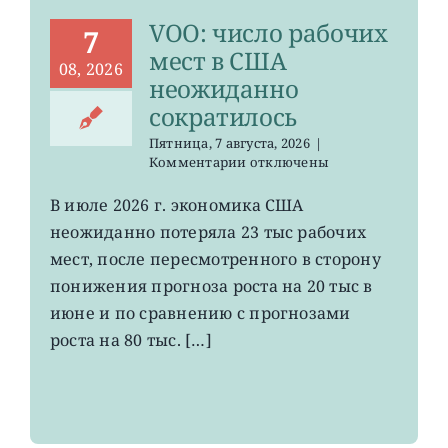
минимума
VOO: число рабочих
с
7
января
мест в США
08, 2026
неожиданно
сократилось
Пятница, 7 августа, 2026
|
к
Комментарии
отключены
записи
VOO:
В июле 2026 г. экономика США
число
неожиданно потеряла 23 тыс рабочих
рабочих
мест
мест, после пересмотренного в сторону
в
понижения прогноза роста на 20 тыс в
США
июне и по сравнению с прогнозами
неожиданно
сократилось
роста на 80 тыс. […]