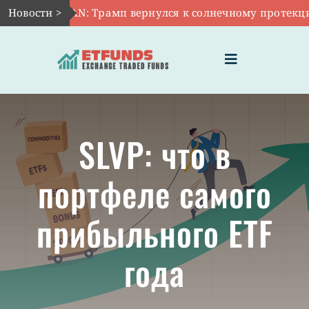
Skip
г 10:
Новости >
TAN: Трамп вернулся к солнечному протекциониз
to
content
Toggle
Navigation
ГЛАВНАЯ
SLVP: что в
ЧТО ТАКОЕ ETF
портфеле самого
ИНВЕСТИЦИИ В ETF
прибыльного ETF
ТЕМАТИЧЕСКИЕ ETF
года
АКТУАЛЬНЫЕ