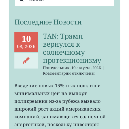
поиска:
Последние Новости
TAN: Трамп
10
вернулся к
08, 2026
солнечному
протекционизму
Понедельник, 10 августа, 2026
|
к
Комментарии
отключены
записи
TAN:
Введение новых 15%-ных пошлин и
Трамп
минимальных цен на импорт
вернулся
к
поликремния из-за рубежа вызвало
солнечному
широкий рост акций американских
протекционизму
компаний, занимающихся солнечной
энергетикой, поскольку инвесторы