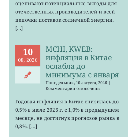
оценивают потенциальные выгоды для
отечественных производителей и всей
цепочки поставок солнечной энергии.
[...]
MCHI, KWEB:
10
инфляция в Китае
08, 2026
ослабла до
минимума с января
Понедельник, 10 августа, 2026
|
к
Комментарии
отключены
записи
MCHI,
Годовая инфляция в Китае снизилась до
KWEB:
0,5% в июле 2026 г. с 1,0% в предыдущем
инфляция
в
месяце, не достигнув прогнозов рынка в
Китае
0,8%. […]
ослабла
до