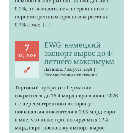
немного выше рыночных ожиданий в
до
0,1%, но замедлилось по сравнению с
0,2%
пересмотренным прогнозом роста на
0,7% в мае. […]
EWG: немецкий
7
экспорт вырос до 4-
08, 2026
летнего максимума
Пятница, 7 августа, 2026
|
к
Комментарии
отключены
записи
EWG:
Торговый профицит Германии
немецкий
сократился до 15,4 млрд евро в июне 2026
экспорт
вырос
г с пересмотренного в сторону
до
повышения показателя в 19,3 млрд евро
4-
в мае, что ниже прогнозируемых 17,4
летнего
максимума
млрд евро, поскольку импорт вырос