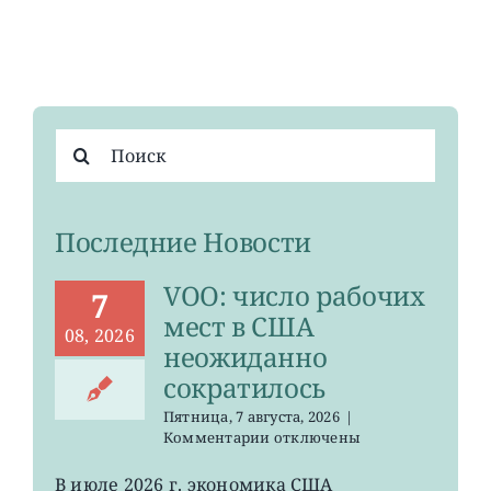
Результат
поиска:
Последние Новости
VOO: число рабочих
7
мест в США
08, 2026
неожиданно
сократилось
Пятница, 7 августа, 2026
|
к
Комментарии
отключены
записи
VOO:
В июле 2026 г. экономика США