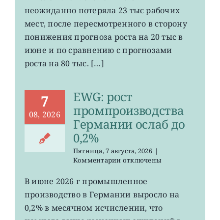
число
неожиданно потеряла 23 тыс рабочих
рабочих
мест
мест, после пересмотренного в сторону
в
понижения прогноза роста на 20 тыс в
США
июне и по сравнению с прогнозами
неожиданно
сократилось
роста на 80 тыс. […]
EWG: рост
7
промпроизводства
08, 2026
Германии ослаб до
0,2%
Пятница, 7 августа, 2026
|
к
Комментарии
отключены
записи
EWG:
В июне 2026 г промышленное
рост
производство в Германии выросло на
промпроизводства
Германии
0,2% в месячном исчислении, что
ослаб