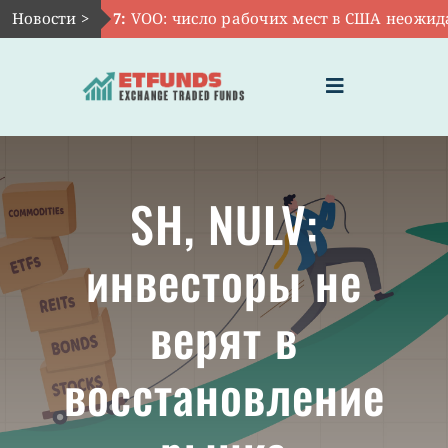
Skip
Новости >
Авг 7:
VOO: число рабочих мест в США неожиданн
to
content
Toggle
Navigation
ГЛАВНАЯ
SH, NULV:
ЧТО ТАКОЕ ETF
инвесторы не
ИНВЕСТИЦИИ В ETF
верят в
ТЕМАТИЧЕСКИЕ ETF
восстановление
АКТУАЛЬНЫЕ