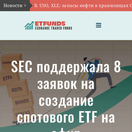
Skip
Новости >
Авг 5:
USO, XLE: запасы нефти в хранилищах США
to
content
Toggle
Navigation
ГЛАВНАЯ
SEC поддержала 8
ЧТО ТАКОЕ ETF
заявок на
ИНВЕСТИЦИИ В ETF
создание
ТЕМАТИЧЕСКИЕ ETF
спотового ETF на
АКТУАЛЬНЫЕ