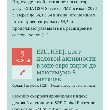
Индекс
Индекс деловой активности в секторе
деловой
услуг США (ISM Services PMI) в июле 2026
активности
в
г. вырос до 54,1 с 54 в июне, что немного
секторе
ниже прогнозируемых 54,5, и
услуг
продолжает указывать на расширение
США
вырос
сектора услуг. […]
меньше
прогнозов
EZU, HEDJ: рост
5
деловой активности
08, 2026
в зоне евро вырос до
максимума 8
месяцев
к
Среда, 5 августа, 2026
|
Комментарии
отключены
записи
EZU,
Сезонно скорректированный индекс
HEDJ:
деловой активности S&P Global Eurozone
рост
деловой
Composite (PMI® Output Index) –