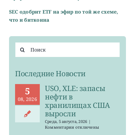
SEC одобрит ETF на эфир по той же схеме,
что и биткоина
Результат
поиска:
Последние Новости
USO, XLE: запасы
5
нефти в
08, 2026
хранилищах США
выросли
Среда, 5 августа, 2026
|
к
Комментарии
отключены
записи