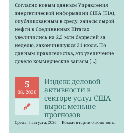
USO,
Согласно новым данным Управления
XLE:
энергетической информации США (EIA),
запасы
нефти
опубликованным в среду, запасы сырой
в
нефти в Соединенных Штатах
хранилищах
увеличились на 2,5 млн баррелей за
США
выросли
неделю, закончившуюся 31 июля. По
данным правительства, это увеличение
довело коммерческие запасы [...]
Индекс деловой
5
активности в
08, 2026
секторе услуг США
вырос меньше
прогнозов
к
Среда, 5 августа, 2026
|
Комментарии
отключены
записи