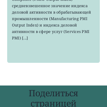
активности
средневзвешенное значение индекса
в
деловой активности в обрабатывающей
зоне
евро
промышленности (Manufacturing PMI
вырос
Output Index) и индекса деловой
до
максимума
активности в сфере услуг (Services PMI
8
PMI) [...]
месяцев
Поделиться
страницей