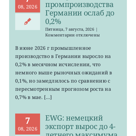
промпроизводства
08, 2026
Германии ослаб до
0,2%
Пятница, 7 августа, 2026
|
к
Комментарии
отключены
записи
EWG:
В июне 2026 г промышленное
рост
производство в Германии выросло на
промпроизводства
Германии
0,2% в месячном исчислении, что
ослаб
немного выше рыночных ожиданий в
до
0,1%, но замедлилось по сравнению с
0,2%
пересмотренным прогнозом роста на
0,7% в мае. […]
EWG: немецкий
7
экспорт вырос до 4-
08, 2026
летнего максимума