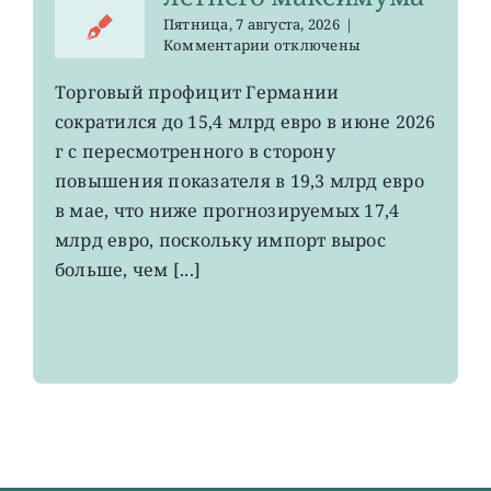
Пятница, 7 августа, 2026
|
к
Комментарии
отключены
записи
EWG:
Торговый профицит Германии
немецкий
сократился до 15,4 млрд евро в июне 2026
экспорт
вырос
г с пересмотренного в сторону
до
повышения показателя в 19,3 млрд евро
4-
в мае, что ниже прогнозируемых 17,4
летнего
максимума
млрд евро, поскольку импорт вырос
больше, чем [...]