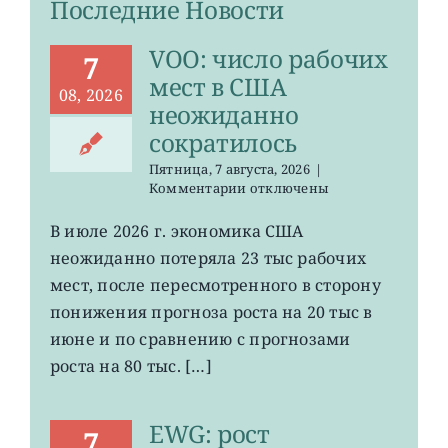
Последние Новости
VOO: число рабочих
7
мест в США
08, 2026
неожиданно
сократилось
Пятница, 7 августа, 2026
|
к
Комментарии
отключены
записи
VOO:
В июле 2026 г. экономика США
число
неожиданно потеряла 23 тыс рабочих
рабочих
мест
мест, после пересмотренного в сторону
в
понижения прогноза роста на 20 тыс в
США
июне и по сравнению с прогнозами
неожиданно
сократилось
роста на 80 тыс. […]
EWG: рост
7