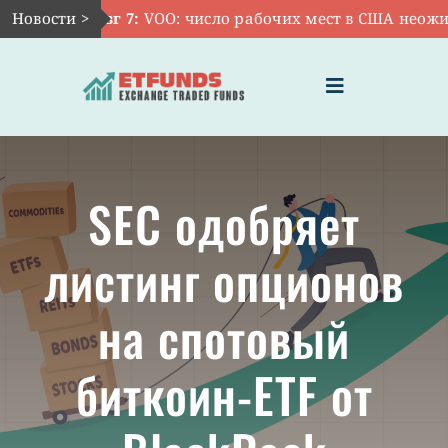
Skip
Новости >
Авг 7:
VOO: число рабочих мест в США неожида
to
content
Toggle
Navigation
ГЛАВНАЯ
SEC одобряет
ЧТО ТАКОЕ ETF
листинг опционов
ИНВЕСТИЦИИ В ETF
на спотовый
ТЕМАТИЧЕСКИЕ ETF
биткоин-ETF от
АКТУАЛЬНЫЕ