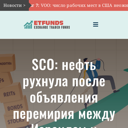
Skip
Новости >
Авг 7:
VOO: число рабочих мест в США неожидан
to
content
Toggle
Navigation
ГЛАВНАЯ
SCO: нефть
ЧТО ТАКОЕ ETF
рухнула после
ИНВЕСТИЦИИ В ETF
объявления
ТЕМАТИЧЕСКИЕ ETF
перемирия между
АКТУАЛЬНЫЕ