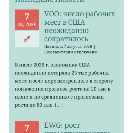
VOO: число рабочих
7
мест в США
08, 2026
неожиданно
сократилось
Пятница, 7 августа, 2026
|
к
Комментарии
отключены
записи
VOO:
В июле 2026 г. экономика США
число
неожиданно потеряла 23 тыс рабочих
рабочих
мест
мест, после пересмотренного в сторону
в
понижения прогноза роста на 20 тыс в
США
июне и по сравнению с прогнозами
неожиданно
сократилось
роста на 80 тыс. […]
EWG: рост
7