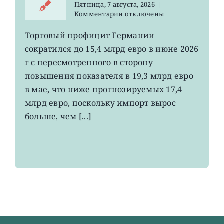
Пятница, 7 августа, 2026
|
к
Комментарии
отключены
записи
EWG:
Торговый профицит Германии
немецкий
сократился до 15,4 млрд евро в июне 2026
экспорт
вырос
г с пересмотренного в сторону
до
повышения показателя в 19,3 млрд евро
4-
в мае, что ниже прогнозируемых 17,4
летнего
максимума
млрд евро, поскольку импорт вырос
больше, чем [...]