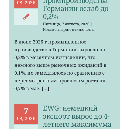
промпроизводства
08, 2026
Германии ослаб до
0,2%
Пятница, 7 августа, 2026
|
к
Комментарии
отключены
записи
EWG:
В июне 2026 г промышленное
рост
производство в Германии выросло на
промпроизводства
Германии
0,2% в месячном исчислении, что
ослаб
немного выше рыночных ожиданий в
до
0,1%, но замедлилось по сравнению с
0,2%
пересмотренным прогнозом роста на
0,7% в мае. […]
EWG: немецкий
7
экспорт вырос до 4-
08, 2026
летнего максимума