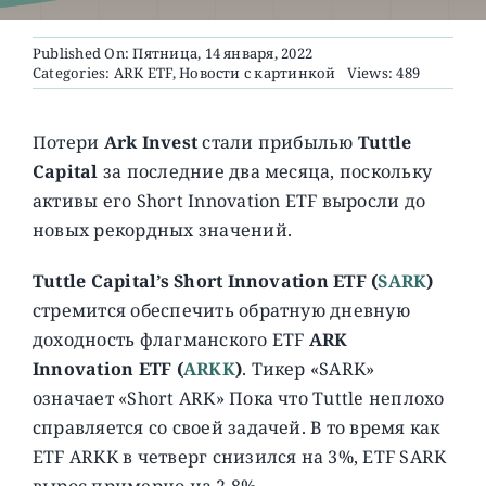
Published On: Пятница, 14 января, 2022
О ПРОЕКТЕ
Categories:
ARK ETF
,
Новости с картинкой
Views: 489
Потери
Ark Invest
стали прибылью
Tuttle
Capital
за последние два месяца, поскольку
активы его Short Innovation ETF выросли до
новых рекордных значений.
Tuttle Capital’s Short Innovation ETF (
SARK
)
стремится обеспечить обратную дневную
доходность флагманского ETF
ARK
Innovation ETF (
ARKK
)
. Тикер «SARK»
означает «Short ARK» Пока что Tuttle неплохо
справляется со своей задачей. В то время как
ETF ARKK в четверг снизился на 3%, ETF SARK
вырос примерно на 2,8%.