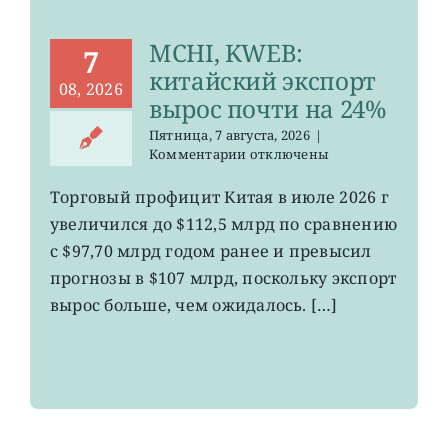
MCHI, KWEB:
7
китайский экспорт
08, 2026
вырос почти на 24%
Пятница, 7 августа, 2026
|
к
Комментарии
отключены
записи
MCHI,
Торговый профицит Китая в июле 2026 г
KWEB:
увеличился до $112,5 млрд по сравнению
китайский
экспорт
с $97,70 млрд годом ранее и превысил
вырос
прогнозы в $107 млрд, поскольку экспорт
почти
вырос больше, чем ожидалось. […]
на
24%