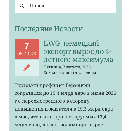
Результат
поиска:
Последние Новости
EWG: немецкий
7
экспорт вырос до 4-
08, 2026
летнего максимума
Пятница, 7 августа, 2026
|
к
Комментарии
отключены
записи
EWG:
Торговый профицит Германии
немецкий
сократился до 15,4 млрд евро в июне 2026
экспорт
вырос
г с пересмотренного в сторону
до
повышения показателя в 19,3 млрд евро
4-
в мае, что ниже прогнозируемых 17,4
летнего
максимума
млрд евро, поскольку импорт вырос