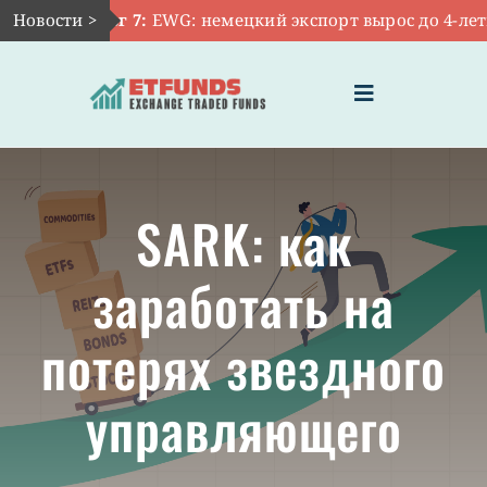
Skip
Новости >
Авг 7:
EWG: немецкий экспорт вырос до 4-летне
to
content
Toggle
Navigation
ГЛАВНАЯ
SARK: как
ЧТО ТАКОЕ ETF
заработать на
ИНВЕСТИЦИИ В ETF
потерях звездного
ТЕМАТИЧЕСКИЕ ETF
управляющего
АКТУАЛЬНЫЕ