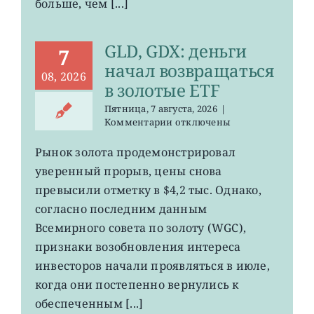
больше, чем [...]
GLD, GDX: деньги
7
начал возвращаться
08, 2026
в золотые ETF
Пятница, 7 августа, 2026
|
к
Комментарии
отключены
записи
GLD,
Рынок золота продемонстрировал
GDX:
уверенный прорыв, цены снова
деньги
начал
превысили отметку в $4,2 тыс. Однако,
возвращаться
согласно последним данным
в
Всемирного совета по золоту (WGC),
золотые
ETF
признаки возобновления интереса
инвесторов начали проявляться в июле,
когда они постепенно вернулись к
обеспеченным [...]