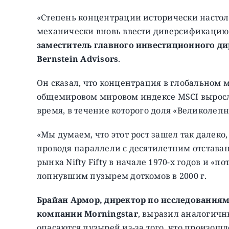
«Степень концентрации исторически настол
механически вновь ввести диверсификацию 
заместитель главного инвестиционного д
Bernstein Advisors
.
Он сказал, что концентрация в глобальном 
общемировом мировом индексе MSCI выросла 
время, в течение которого доля «Великолепн
«Мы думаем, что этот рост зашел так далеко,
проводя параллели с десятилетним отстав
рынка Nifty Fifty в начале 1970-х годов и «п
лопнувшим пузырем доткомов в 2000 г.
Брайан Армор, директор по исследованиям
компании Morningstar
, выразил аналогичн
опасаются пузырей из-за того, что произошло