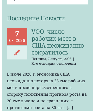
поиска:
Последние Новости
VOO: число
7
рабочих мест в
08, 2026
США неожиданно
сократилось
Пятница, 7 августа, 2026
|
к
Комментарии
отключены
записи
VOO:
В июле 2026 г. экономика США
число
неожиданно потеряла 23 тыс рабочих
рабочих
мест
мест, после пересмотренного в
в
сторону понижения прогноза роста на
США
20 тыс в июне и по сравнению с
неожиданно
сократилось
прогнозами роста на 80 тыс. […]