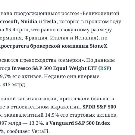
ызвана продолжающимся ростом «Великолепной
crosoft, Nvidia
и
Tesla
, которые в прошлом году
 $5,4 трлн, что равно совокупному размеру
ермания, Франция, Италия и Испания), по
кростратега брокерской компании StoneX
.
асаются превосходства «семерки». По данным
 года
Invesco S&P 500 Equal Weight ETF (
RSP
)
9,7% его активов. Недавно они впервые
. $15 млрд.
ночной капитализации, привлекали больше в
же в относительном выражении.
SPDR S&P 500
, эквивалентный 14,9% его стартовых активов,
97 млрд — 13,2%, а
Vanguard S&P 500 Index
%, сообщает VettaFi.