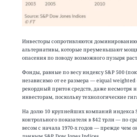
Инвесторы сопротивляются доминированию 
альтернативы, которые преуменьшают мощь
опасения по поводу возможного пузыря раст
Фонды, равные по весу индексу S&P 500 (п
независимо от ее размера — eiqual weighte
рекордный приток средств, даже несмотря на
инвесторам, поскольку технологические гиг
На долю 10 крупнейших компаний индекса S&
контрольного показателя в $42 трлн — по с
весом с начала 1970-х годов — прежде чем он
данным S&P Dow Jones Indices.