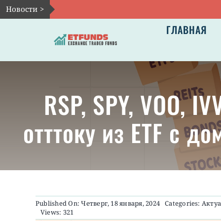
Skip
Новости >
to
ГЛАВНАЯ
content
RSP, SPY, VOO, I
отттоку из ETF c 
Published On: Четверг, 18 января, 2024
Categories:
Акту
Views: 321