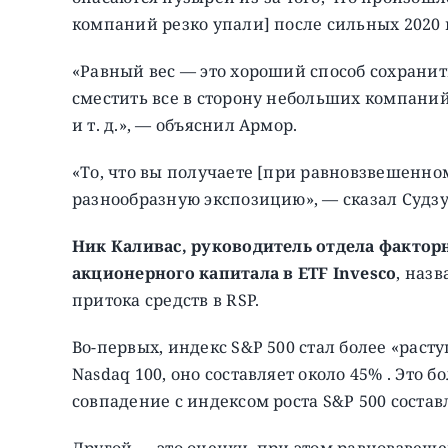
компаний резко упали] после сильных 2020 и
«Равный вес — это хороший способ сохранит
сместить все в сторону небольших компаний, 
и т. д.», — объяснил Армор.
«То, что вы получаете [при равновзвешенном
разнообразную экспозицию», — сказал Судзу
Ник Каливас, руководитель отдела фактор
акционерного капитала в ETF Invesco
, наз
притока средств в RSP.
Во-первых, индекс S&P 500 стал более «раст
Nasdaq 100, оно составляет около 45% . Это бо
совпадение с индексом роста S&P 500 составл
Другой — это оценки, при этом равновзвешен