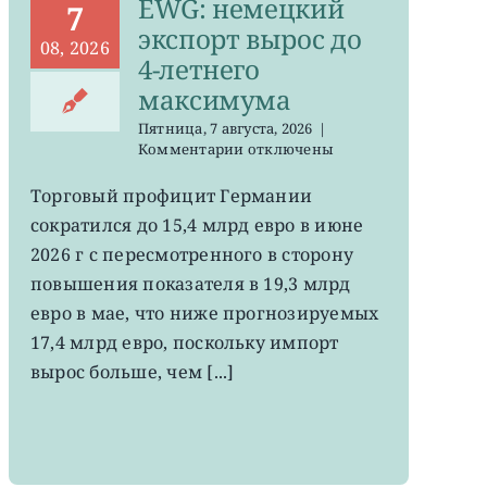
EWG: немецкий
7
экспорт вырос до
08, 2026
4-летнего
максимума
Пятница, 7 августа, 2026
|
к
Комментарии
отключены
записи
EWG:
Торговый профицит Германии
немецкий
сократился до 15,4 млрд евро в июне
экспорт
вырос
2026 г с пересмотренного в сторону
до
повышения показателя в 19,3 млрд
4-
евро в мае, что ниже прогнозируемых
летнего
максимума
17,4 млрд евро, поскольку импорт
вырос больше, чем [...]