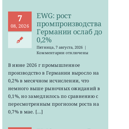
EWG: рост
7
промпроизводства
08, 2026
Германии ослаб до
0,2%
Пятница, 7 августа, 2026
|
к
Комментарии
отключены
записи
EWG:
В июне 2026 г промышленное
рост
производство в Германии выросло на
промпроизводства
Германии
0,2% в месячном исчислении, что
ослаб
немного выше рыночных ожиданий в
до
0,1%, но замедлилось по сравнению с
0,2%
пересмотренным прогнозом роста на
0,7% в мае. […]