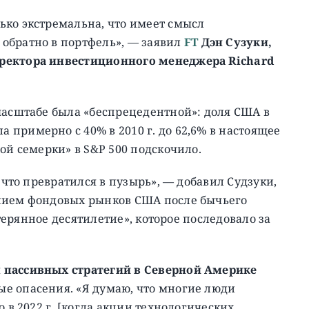
ько экстремальна, что имеет смысл
обратно в портфель», — заявил
FT
Дэн Сузуки,
иректора инвестиционного менеджера Richard
масштабе была «беспрецедентной»: доля США в
примерно с 40% в 2010 г. до 62,6% в настоящее
ой семерки» в S&P 500 подскочило.
 что превратился в пузырь», — добавил Судзуки,
анием фондовых рынков США после бычьего
отерянное десятилетие», которое последовало за
 пассивных стратегий в Северной Америке
ые опасения. «Я думаю, что многие люди
 в 2022 г. [когда акции технологических