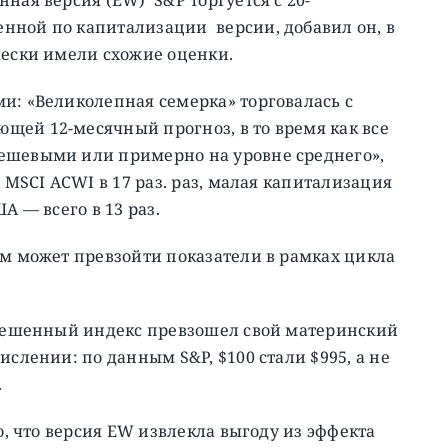
нной по капитализации версии, добавил он, в
чески имели схожие оценки.
и: «Великолепная семерка» торговалась с
щей 12-месячный прогноз, в то время как все
ешевыми или примерно на уровне среднего»,
 MSCI ACWI в 17 раз. раз, малая капитализация
А — всего в 13 раз.
ом может превзойти показатели в рамках цикла
взвешенный индекс превзошел свой материнский
ислении: по данным S&P, $100 стали $995, а не
.
о, что версия EW извлекла выгоду из эффекта