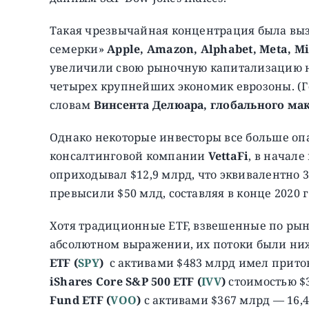
Такая чрезвычайная концентрация была в
семерки»
Apple, Amazon, Alphabet, Meta, Mi
увеличили свою рыночную капитализацию на
четырех крупнейших экономик еврозоны. (Г
словам
Винсента Делюара, глобального ма
Однако некоторые инвесторы все больше оп
консалтинговой компании
VettaFi
, в начале
оприходывал $12,9 млрд, что эквивалентно 3
превысили $50 млд, составляя в конце 2020 г
Хотя традиционные ETF, взвешенные по ры
абсолютном выражении, их потоки были ни
ETF
(
SPY
)
с активами $483 млрд имел приток
iShares Core S&P 500 ETF (
IVV
)
стоимостью $3
Fund ETF (
VOO
)
с активами $367 млрд — 16,4