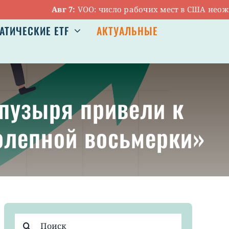
Авг 7:
VOO: число рабочих мест в США неожиданно 
АТИЧЕСКИЕ ETF
АКТУАЛЬНЫЕ
 пузыря привели к
олепной восьмерки»
Результат