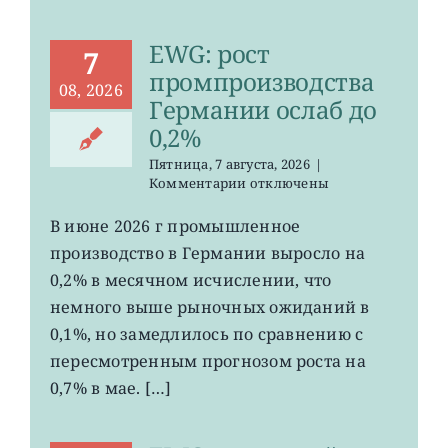
EWG: рост
7
промпроизводства
08, 2026
Германии ослаб до
0,2%
Пятница, 7 августа, 2026
|
к
Комментарии
отключены
записи
EWG:
В июне 2026 г промышленное
рост
производство в Германии выросло на
промпроизводства
Германии
0,2% в месячном исчислении, что
ослаб
немного выше рыночных ожиданий в
до
0,1%, но замедлилось по сравнению с
0,2%
пересмотренным прогнозом роста на
0,7% в мае. […]