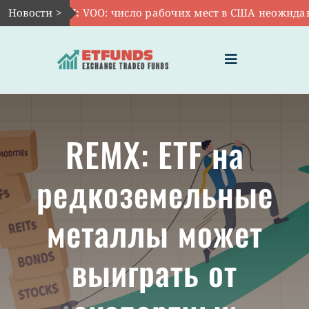
Skip
Новости >
Авг 7:
VOO: число рабочих мест в США неожиданно 
to
content
Toggle
Navigation
ГЛАВНАЯ
REMX: ETF на
ЧТО ТАКОЕ ETF
редкоземельные
ИНВЕСТИЦИИ В ETF
металлы может
ТЕМАТИЧЕСКИЕ ETF
выиграть от
АКТУАЛЬНЫЕ