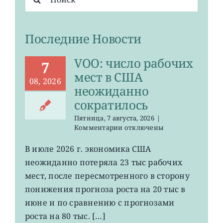
поиска:
Последние Новости
VOO: число рабочих
7
мест в США
08, 2026
неожиданно
сократилось
Пятница, 7 августа, 2026
|
к
Комментарии
отключены
записи
VOO:
В июле 2026 г. экономика США
число
неожиданно потеряла 23 тыс рабочих
рабочих
мест
мест, после пересмотренного в сторону
в
понижения прогноза роста на 20 тыс в
США
июне и по сравнению с прогнозами
неожиданно
сократилось
роста на 80 тыс. […]