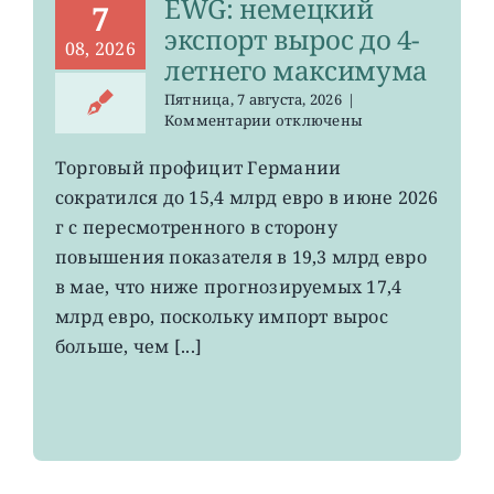
EWG: немецкий
7
экспорт вырос до 4-
08, 2026
летнего максимума
Пятница, 7 августа, 2026
|
к
Комментарии
отключены
записи
EWG:
Торговый профицит Германии
немецкий
сократился до 15,4 млрд евро в июне 2026
экспорт
вырос
г с пересмотренного в сторону
до
повышения показателя в 19,3 млрд евро
4-
в мае, что ниже прогнозируемых 17,4
летнего
максимума
млрд евро, поскольку импорт вырос
больше, чем [...]