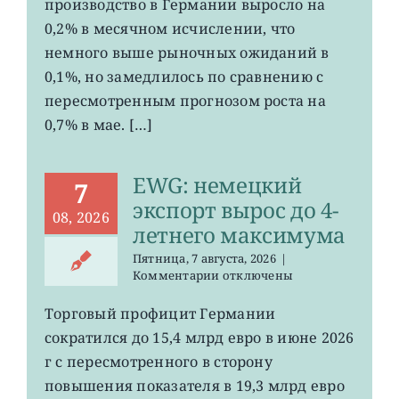
производство в Германии выросло на
промпроизводства
Германии
0,2% в месячном исчислении, что
ослаб
немного выше рыночных ожиданий в
до
0,1%, но замедлилось по сравнению с
0,2%
пересмотренным прогнозом роста на
0,7% в мае. […]
EWG: немецкий
7
экспорт вырос до 4-
08, 2026
летнего максимума
Пятница, 7 августа, 2026
|
к
Комментарии
отключены
записи
EWG:
Торговый профицит Германии
немецкий
сократился до 15,4 млрд евро в июне 2026
экспорт
вырос
г с пересмотренного в сторону
до
повышения показателя в 19,3 млрд евро
4-