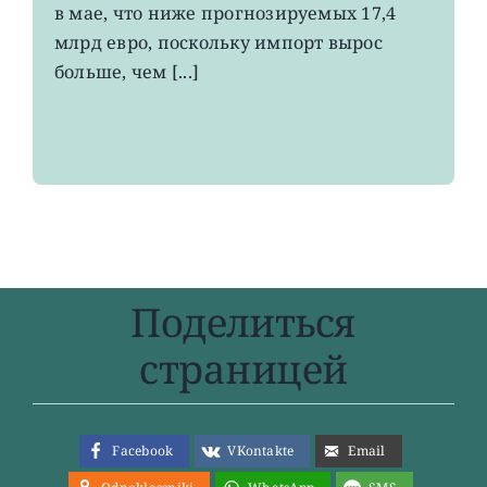
в мае, что ниже прогнозируемых 17,4
летнего
максимума
млрд евро, поскольку импорт вырос
больше, чем [...]
Поделиться
страницей
Facebook
VKontakte
Email