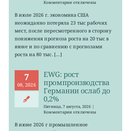
к
Комментарии
отключены
записи
VOO:
В июле 2026 г. экономика США
число
неожиданно потеряла 23 тыс рабочих
рабочих
мест
мест, после пересмотренного в сторону
в
понижения прогноза роста на 20 тыс в
США
июне и по сравнению с прогнозами
неожиданно
сократилось
роста на 80 тыс. […]
EWG: рост
7
промпроизводства
08, 2026
Германии ослаб до
0,2%
Пятница, 7 августа, 2026
|
к
Комментарии
отключены
записи
EWG:
В июне 2026 г промышленное
рост