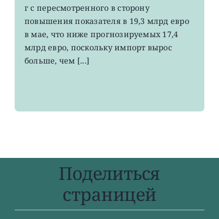
вырос
г с пересмотренного в сторону
до
повышения показателя в 19,3 млрд евро
4-
в мае, что ниже прогнозируемых 17,4
летнего
максимума
млрд евро, поскольку импорт вырос
больше, чем [...]
Поделиться
страницей