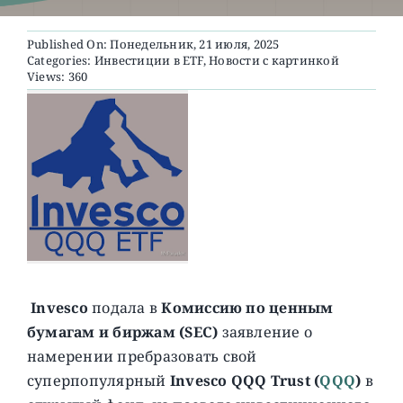
Published On: Понедельник, 21 июля, 2025
О ПРОЕКТЕ
Categories:
Инвестиции в ETF
,
Новости с картинкой
Views: 360
Invesco
подала в
Комиссию по ценным
бумагам и биржам (SEC)
заявление о
намерении пребразовать свой
суперпопулярный
Invesco QQQ Trust
(
QQQ
)
в