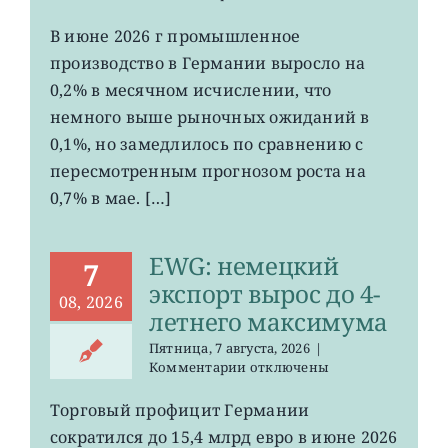
записи
EWG:
В июне 2026 г промышленное
рост
производство в Германии выросло на
промпроизводства
Германии
0,2% в месячном исчислении, что
ослаб
немного выше рыночных ожиданий в
до
0,1%, но замедлилось по сравнению с
0,2%
пересмотренным прогнозом роста на
0,7% в мае. […]
EWG: немецкий
7
экспорт вырос до 4-
08, 2026
летнего максимума
Пятница, 7 августа, 2026
|
к
Комментарии
отключены
записи
EWG:
Торговый профицит Германии
немецкий
сократился до 15,4 млрд евро в июне 2026
экспорт