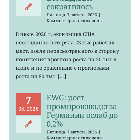
сократилось
Пятница, 7 августа, 2026
|
к
Комментарии
отключены
записи
VOO:
В июле 2026 г. экономика США
число
неожиданно потеряла 23 тыс рабочих
рабочих
мест
мест, после пересмотренного в сторону
в
понижения прогноза роста на 20 тыс в
США
июне и по сравнению с прогнозами
неожиданно
сократилось
роста на 80 тыс. […]
EWG: рост
7
промпроизводства
08, 2026
Германии ослаб до
0,2%
Пятница, 7 августа, 2026
|
к
Комментарии
отключены