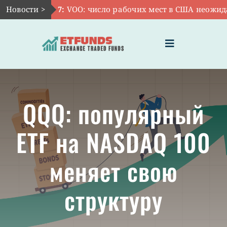
Skip
Новости >
Авг 7:
VOO: число рабочих мест в США неожиданн
to
content
Toggle
Navigation
ГЛАВНАЯ
QQQ: популярный
ЧТО ТАКОЕ ETF
ETF на NASDAQ 100
ИНВЕСТИЦИИ В ETF
меняет свою
ТЕМАТИЧЕСКИЕ ETF
структуру
АКТУАЛЬНЫЕ