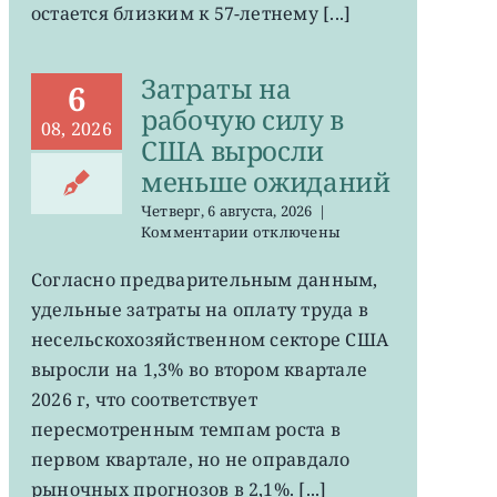
остается близким к 57-летнему [...]
на
минимума
57
Затраты на
лет
6
рабочую силу в
08, 2026
США выросли
меньше ожиданий
Четверг, 6 августа, 2026
|
к
Комментарии
отключены
записи
Затраты
Согласно предварительным данным,
на
удельные затраты на оплату труда в
рабочую
силу
несельскохозяйственном секторе США
в
выросли на 1,3% во втором квартале
США
2026 г, что соответствует
выросли
меньше
пересмотренным темпам роста в
ожиданий
первом квартале, но не оправдало
рыночных прогнозов в 2,1%. [...]