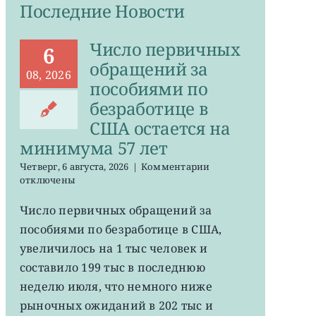
Последние Новости
Число первичных
6
обращений за
08, 2026
пособиями по
безработице в
США остается на
минимума 57 лет
к
Четверг, 6 августа, 2026
|
Комментарии
записи
отключены
Число
первичных
Число первичных обращений за
обращений
пособиями по безработице в США,
за
пособиями
увеличилось на 1 тыс человек и
по
составило 199 тыс в последнюю
безработице
неделю июля, что немного ниже
в
США
рыночных ожиданий в 202 тыс и
остается