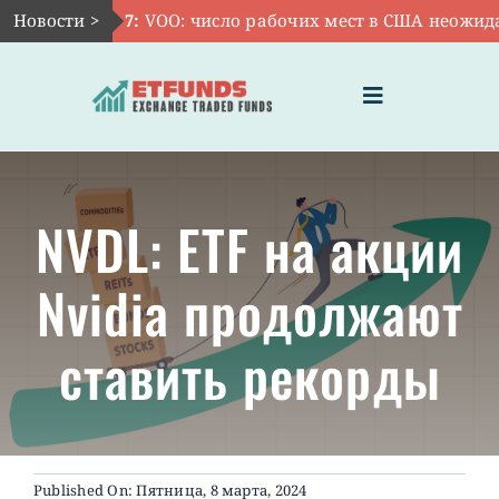
Skip
Новости >
Авг 7:
VOO: число рабочих мест в США неожиданн
to
content
Toggle
Navigation
ГЛАВНАЯ
NVDL: ETF на акции
ЧТО ТАКОЕ ETF
Nvidia продолжают
ИНВЕСТИЦИИ В ETF
ставить рекорды
ТЕМАТИЧЕСКИЕ ETF
АКТУАЛЬНЫЕ
Published On: Пятница, 8 марта, 2024