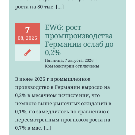
сократилось
роста на 80 тыс. […]
EWG: рост
7
промпроизводства
08, 2026
Германии ослаб до
0,2%
Пятница, 7 августа, 2026
|
к
Комментарии
отключены
записи
EWG:
В июне 2026 г промышленное
рост
производство в Германии выросло на
промпроизводства
Германии
0,2% в месячном исчислении, что
ослаб
немного выше рыночных ожиданий в
до
0,1%, но замедлилось по сравнению с
0,2%
пересмотренным прогнозом роста на
0,7% в мае. […]