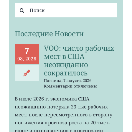
Результат
поиска:
Последние Новости
VOO: число рабочих
7
мест в США
08, 2026
неожиданно
сократилось
Пятница, 7 августа, 2026
|
к
Комментарии
отключены
записи
VOO:
В июле 2026 г. экономика США
число
неожиданно потеряла 23 тыс рабочих
рабочих
мест
мест, после пересмотренного в сторону
в
понижения прогноза роста на 20 тыс в
США
июне и по сравнению с прогнозами
неожиданно