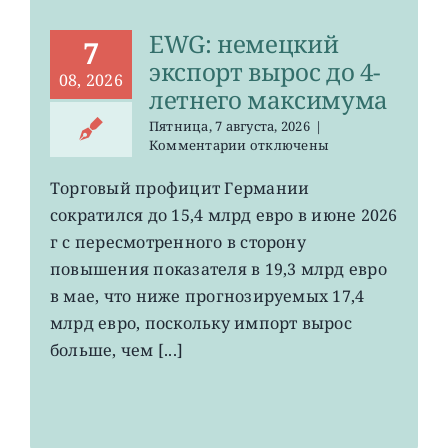
EWG: немецкий
7
экспорт вырос до 4-
08, 2026
летнего максимума
Пятница, 7 августа, 2026
|
к
Комментарии
отключены
записи
EWG:
Торговый профицит Германии
немецкий
сократился до 15,4 млрд евро в июне 2026
экспорт
вырос
г с пересмотренного в сторону
до
повышения показателя в 19,3 млрд евро
4-
в мае, что ниже прогнозируемых 17,4
летнего
максимума
млрд евро, поскольку импорт вырос
больше, чем [...]