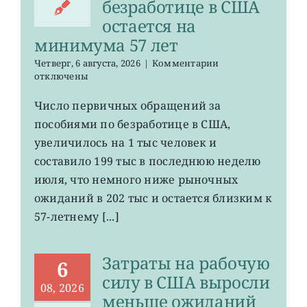
безработице в США
остается на
минимума 57 лет
к
Четверг, 6 августа, 2026
|
Комментарии
записи
отключены
Число
первичных
Число первичных обращений за
обращений
пособиями по безработице в США,
за
пособиями
увеличилось на 1 тыс человек и
по
составило 199 тыс в последнюю неделю
безработице
июля, что немного ниже рыночных
в
США
ожиданий в 202 тыс и остается близким к
остается
57-летнему [...]
на
минимума
57
Затраты на рабочую
лет
6
силу в США выросли
08, 2026
меньше ожиданий