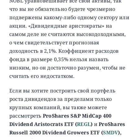
NOBL уравновешивает все свои активы, так
что вы не обязательно будете чрезмерно
подвержены какому-либо одному сектору или
акции. «Дивидендные аристократы» на
самом деле не считаются высокодоходными,
о чем свидетельствует прогнозная
доходность в 2,1%. Коэффициент расходов
фонда в размере 0,35% нельзя назвать
низким, но он достаточно разумен, чтобы не
считать его недостатком.
Если вы хотите построить свой портфель
роста дивидендов за пределами только
крупных компаний, вы также можете
рассмотреть
ProShares S&P MidCap 400
Dividend Aristocrats ETF (
REGL
)
и
ProShares
Russell 2000 Dividend Growers ETF (
SMDV
),