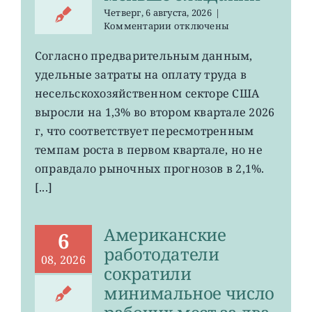
Четверг, 6 августа, 2026
|
к
Комментарии
отключены
записи
Затраты
Согласно предварительным данным,
на
удельные затраты на оплату труда в
рабочую
силу
несельскохозяйственном секторе США
в
выросли на 1,3% во втором квартале 2026
США
г, что соответствует пересмотренным
выросли
меньше
темпам роста в первом квартале, но не
ожиданий
оправдало рыночных прогнозов в 2,1%.
[...]
Американские
6
работодатели
08, 2026
сократили
минимальное число