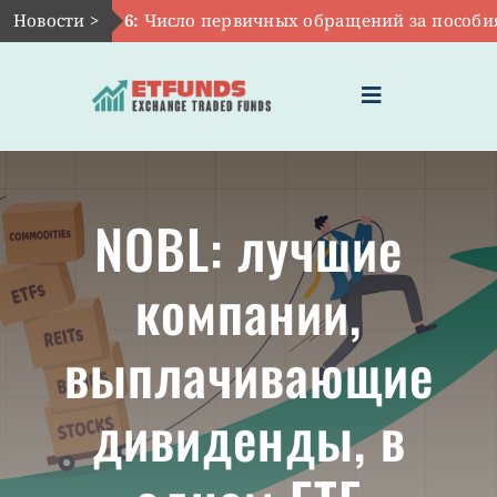
Skip
Новости >
Авг 6:
Число первичных обращений за пособиями 
to
content
Toggle
Navigation
ГЛАВНАЯ
NOBL: лучшие
ЧТО ТАКОЕ ETF
компании,
ИНВЕСТИЦИИ В ETF
выплачивающие
ТЕМАТИЧЕСКИЕ ETF
дивиденды, в
АКТУАЛЬНЫЕ