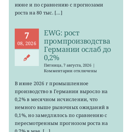
июне и по сравнению с прогнозами
неожиданно
сократилось
роста на 80 тыс. […]
EWG: рост
7
промпроизводства
08, 2026
Германии ослаб до
0,2%
Пятница, 7 августа, 2026
|
к
Комментарии
отключены
записи
EWG:
В июне 2026 г промышленное
рост
производство в Германии выросло на
промпроизводства
Германии
0,2% в месячном исчислении, что
ослаб
немного выше рыночных ожиданий в
до
0,1%, но замедлилось по сравнению с
0,2%
пересмотренным прогнозом роста на
0,7% в мае. […]