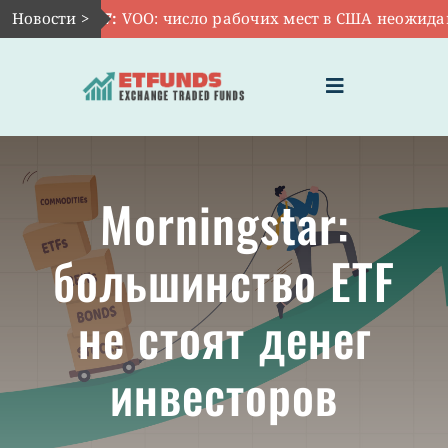
Skip
Новости >
Авг 7:
VOO: число рабочих мест в США неожиданно 
to
content
Toggle
Navigation
ГЛАВНАЯ
Morningstar:
ЧТО ТАКОЕ ETF
большинство ETF
ИНВЕСТИЦИИ В ETF
не стоят денег
ТЕМАТИЧЕСКИЕ ETF
инвесторов
АКТУАЛЬНЫЕ