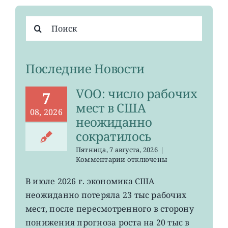
Результат
поиска:
Последние Новости
VOO: число рабочих
7
мест в США
08, 2026
неожиданно
сократилось
Пятница, 7 августа, 2026
|
к
Комментарии
отключены
записи
VOO:
В июле 2026 г. экономика США
число
неожиданно потеряла 23 тыс рабочих
рабочих
мест
мест, после пересмотренного в сторону
в
понижения прогноза роста на 20 тыс в
США