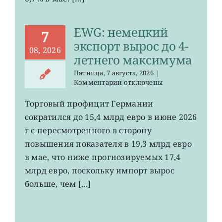
EWG: немецкий
7
экспорт вырос до 4-
08, 2026
летнего максимума
Пятница, 7 августа, 2026
|
к
Комментарии
отключены
записи
EWG:
Торговый профицит Германии
немецкий
сократился до 15,4 млрд евро в июне 2026
экспорт
вырос
г с пересмотренного в сторону
до
повышения показателя в 19,3 млрд евро
4-
в мае, что ниже прогнозируемых 17,4
летнего
максимума
млрд евро, поскольку импорт вырос
больше, чем [...]