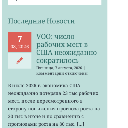
поиска:
Последние Новости
VOO: число
7
рабочих мест в
08, 2026
США неожиданно
сократилось
Пятница, 7 августа, 2026
|
к
Комментарии
отключены
записи
VOO:
В июле 2026 г. экономика США
число
неожиданно потеряла 23 тыс рабочих
рабочих
мест
мест, после пересмотренного в
в
сторону понижения прогноза роста на
США
20 тыс в июне и по сравнению с
неожиданно
сократилось
прогнозами роста на 80 тыс. […]