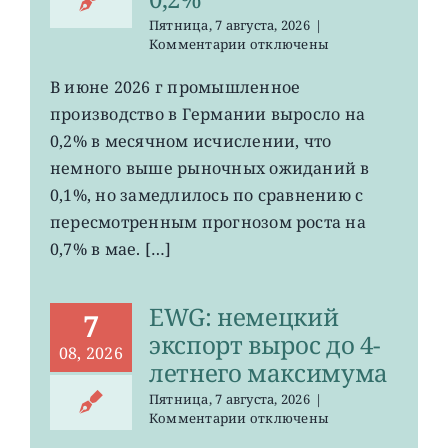
Пятница, 7 августа, 2026
|
к
Комментарии
отключены
записи
EWG:
В июне 2026 г промышленное
рост
производство в Германии выросло на
промпроизводства
Германии
0,2% в месячном исчислении, что
ослаб
немного выше рыночных ожиданий в
до
0,1%, но замедлилось по сравнению с
0,2%
пересмотренным прогнозом роста на
0,7% в мае. […]
EWG: немецкий
7
экспорт вырос до 4-
08, 2026
летнего максимума
Пятница, 7 августа, 2026
|
к
Комментарии
отключены
записи