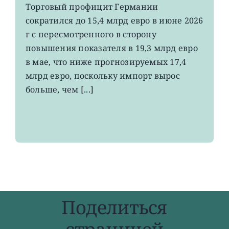
EWG:
Торговый профицит Германии
немецкий
сократился до 15,4 млрд евро в июне 2026
экспорт
вырос
г с пересмотренного в сторону
до
повышения показателя в 19,3 млрд евро
4-
в мае, что ниже прогнозируемых 17,4
летнего
максимума
млрд евро, поскольку импорт вырос
больше, чем [...]
Поделиться