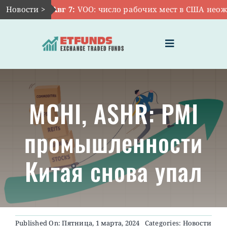
Skip
Новости >
Авг 7:
VOO: число рабочих мест в США неожид
to
content
Toggle
Navigation
ГЛАВНАЯ
MCHI, ASHR: PMI
ЧТО ТАКОЕ ETF
промышленности
ИНВЕСТИЦИИ В ETF
Китая снова упал
ТЕМАТИЧЕСКИЕ ETF
АКТУАЛЬНЫЕ
Published On: Пятница, 1 марта, 2024
Categories:
Новости