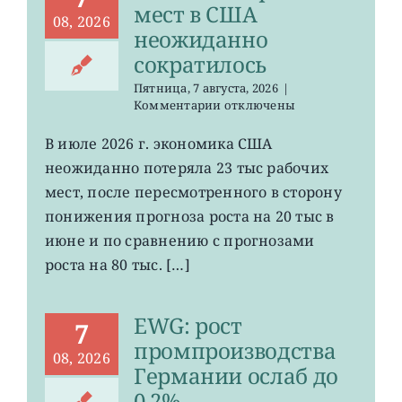
мест в США
08, 2026
неожиданно
сократилось
Пятница, 7 августа, 2026
|
к
Комментарии
отключены
записи
VOO:
В июле 2026 г. экономика США
число
неожиданно потеряла 23 тыс рабочих
рабочих
мест
мест, после пересмотренного в сторону
в
понижения прогноза роста на 20 тыс в
США
июне и по сравнению с прогнозами
неожиданно
сократилось
роста на 80 тыс. […]
EWG: рост
7
промпроизводства
08, 2026
Германии ослаб до
0,2%