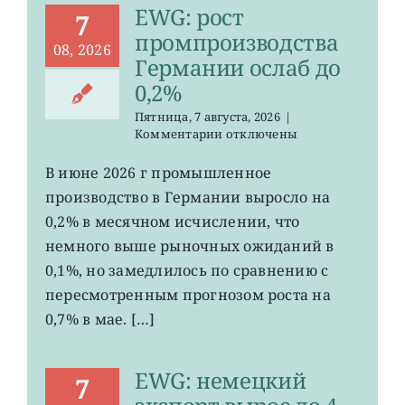
EWG: рост
7
промпроизводства
08, 2026
Германии ослаб до
0,2%
Пятница, 7 августа, 2026
|
к
Комментарии
отключены
записи
EWG:
В июне 2026 г промышленное
рост
производство в Германии выросло на
промпроизводства
Германии
0,2% в месячном исчислении, что
ослаб
немного выше рыночных ожиданий в
до
0,1%, но замедлилось по сравнению с
0,2%
пересмотренным прогнозом роста на
0,7% в мае. […]
EWG: немецкий
7