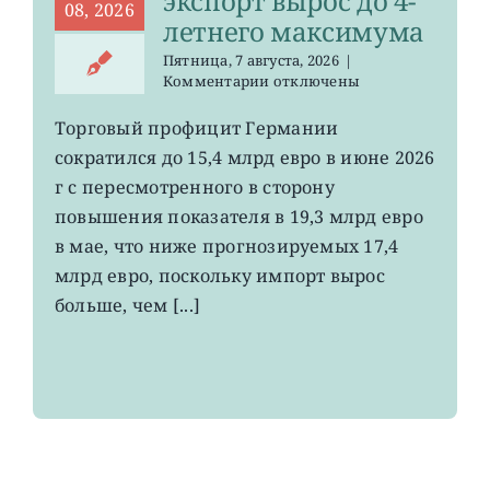
экспорт вырос до 4-
08, 2026
летнего максимума
Пятница, 7 августа, 2026
|
к
Комментарии
отключены
записи
EWG:
Торговый профицит Германии
немецкий
сократился до 15,4 млрд евро в июне 2026
экспорт
вырос
г с пересмотренного в сторону
до
повышения показателя в 19,3 млрд евро
4-
в мае, что ниже прогнозируемых 17,4
летнего
максимума
млрд евро, поскольку импорт вырос
больше, чем [...]