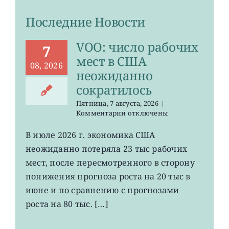
Последние Новости
VOO: число рабочих
7
мест в США
08, 2026
неожиданно
сократилось
Пятница, 7 августа, 2026
|
к
Комментарии
отключены
записи
VOO:
В июле 2026 г. экономика США
число
неожиданно потеряла 23 тыс рабочих
рабочих
мест
мест, после пересмотренного в сторону
в
понижения прогноза роста на 20 тыс в
США
июне и по сравнению с прогнозами
неожиданно
сократилось
роста на 80 тыс. […]