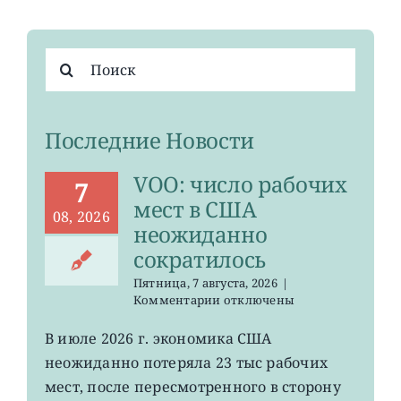
Результат
поиска:
Последние Новости
VOO: число рабочих
7
мест в США
08, 2026
неожиданно
сократилось
Пятница, 7 августа, 2026
|
к
Комментарии
отключены
записи
VOO:
В июле 2026 г. экономика США
число
неожиданно потеряла 23 тыс рабочих
рабочих
мест
мест, после пересмотренного в сторону
в