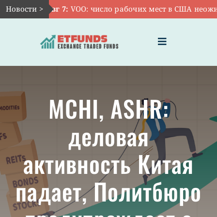
Skip
Новости >
Авг 7:
VOO: число рабочих мест в США неожида
to
content
Toggle
Navigation
ГЛАВНАЯ
MCHI, ASHR:
ЧТО ТАКОЕ ETF
деловая
ИНВЕСТИЦИИ В ETF
активность Китая
ТЕМАТИЧЕСКИЕ ETF
падает, Политбюро
АКТУАЛЬНЫЕ