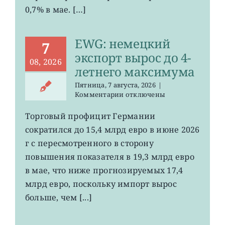
0,7% в мае. […]
EWG: немецкий
7
экспорт вырос до 4-
08, 2026
летнего максимума
Пятница, 7 августа, 2026
|
к
Комментарии
отключены
записи
EWG:
Торговый профицит Германии
немецкий
сократился до 15,4 млрд евро в июне 2026
экспорт
вырос
г с пересмотренного в сторону
до
повышения показателя в 19,3 млрд евро
4-
в мае, что ниже прогнозируемых 17,4
летнего
максимума
млрд евро, поскольку импорт вырос
больше, чем [...]