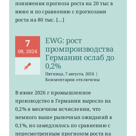
понижения прогноза роста на 20 тыс в
США
июне и по сравнению с прогнозами
неожиданно
сократилось
роста на 80 тыс. […]
EWG: рост
7
промпроизводства
08, 2026
Германии ослаб до
0,2%
Пятница, 7 августа, 2026
|
к
Комментарии
отключены
записи
EWG:
В июне 2026 г промышленное
рост
производство в Германии выросло на
промпроизводства
Германии
0,2% в месячном исчислении, что
ослаб
немного выше рыночных ожиданий в
до
0,1%, но замедлилось по сравнению с
0,2%
пересмотренным прогнозом роста на