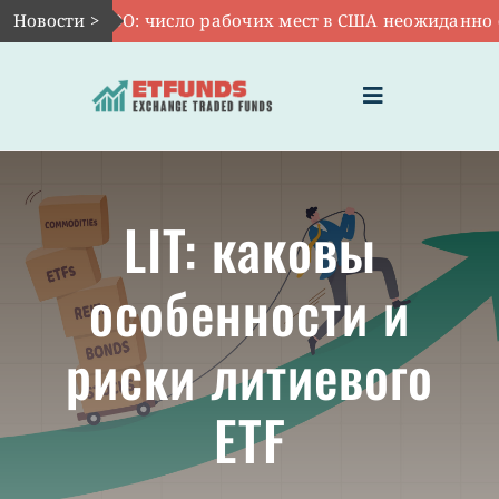
Skip
Авг 7:
Новости >
VOO: число рабочих мест в США неожиданно сокр
to
content
Toggle
Navigation
ГЛАВНАЯ
LIT: каковы
ЧТО ТАКОЕ ETF
особенности и
ИНВЕСТИЦИИ В ETF
риски литиевого
ТЕМАТИЧЕСКИЕ ETF
ETF
АКТУАЛЬНЫЕ