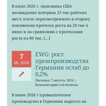
записи
VOO:
В июле 2026 г. экономика США
число
неожиданно потеряла 23 тыс рабочих
рабочих
мест
мест, после пересмотренного в сторону
в
понижения прогноза роста на 20 тыс в
США
июне и по сравнению с прогнозами
неожиданно
сократилось
роста на 80 тыс. […]
EWG: рост
7
промпроизводства
08, 2026
Германии ослаб до
0,2%
Пятница, 7 августа, 2026
|
к
Комментарии
отключены
записи
EWG:
В июне 2026 г промышленное
рост
производство в Германии выросло на
промпроизводства