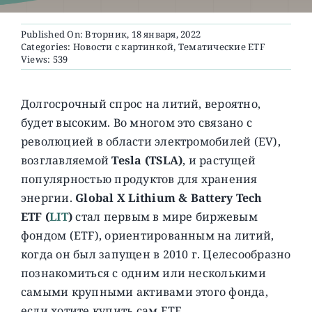
Published On: Вторник, 18 января, 2022
О ПРОЕКТЕ
Categories:
Новости с картинкой
,
Тематические ETF
Views: 539
Долгосрочный спрос на литий, вероятно,
будет высоким. Во многом это связано с
революцией в области электромобилей (EV),
возглавляемой
Tesla (TSLA)
, и растущей
популярностью продуктов для хранения
энергии.
Global X Lithium & Battery Tech
ETF (
LIT
)
стал первым в мире биржевым
фондом (ETF), ориентированным на литий,
когда он был запущен в 2010 г. Целесообразно
познакомиться с одним или несколькими
самыми крупными активами этого фонда,
если хотите купить сам ETF.