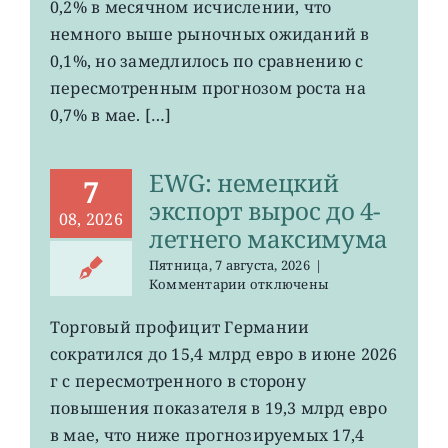
Германии
0,2% в месячном исчислении, что
ослаб
немного выше рыночных ожиданий в
до
0,1%, но замедлилось по сравнению с
0,2%
пересмотренным прогнозом роста на
0,7% в мае. […]
EWG: немецкий
7
экспорт вырос до 4-
08, 2026
летнего максимума
Пятница, 7 августа, 2026
|
к
Комментарии
отключены
записи
EWG:
Торговый профицит Германии
немецкий
сократился до 15,4 млрд евро в июне 2026
экспорт
вырос
г с пересмотренного в сторону
до
повышения показателя в 19,3 млрд евро
4-
в мае, что ниже прогнозируемых 17,4
летнего