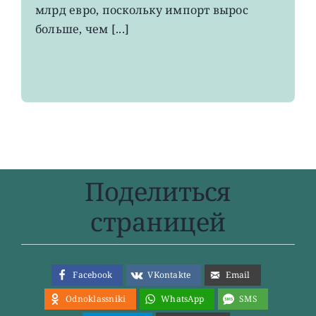
максимума
млрд евро, поскольку импорт вырос
больше, чем [...]
Поделиться
страницей
Facebook
VKontakte
Email
Odnoklassniki
WhatsApp
SMS