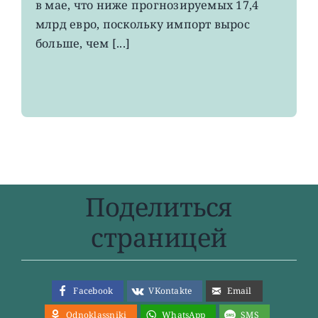
в мае, что ниже прогнозируемых 17,4
летнего
максимума
млрд евро, поскольку импорт вырос
больше, чем [...]
Поделиться
страницей
Facebook
VKontakte
Email
Odnoklassniki
WhatsApp
SMS