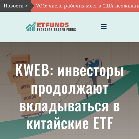
Skip
Новости >
Авг 7:
VOO: число рабочих мест в США неожиданно 
to
content
Toggle
Navigation
ГЛАВНАЯ
KWEB: инвесторы
ЧТО ТАКОЕ ETF
продолжают
ИНВЕСТИЦИИ В ETF
вкладываться в
ТЕМАТИЧЕСКИЕ ETF
китайские ETF
АКТУАЛЬНЫЕ