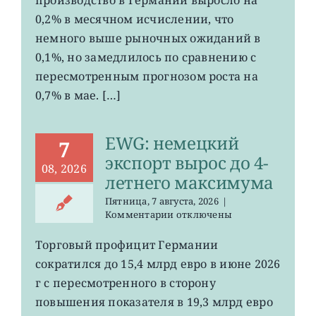
промпроизводства
Германии
0,2% в месячном исчислении, что
ослаб
немного выше рыночных ожиданий в
до
0,1%, но замедлилось по сравнению с
0,2%
пересмотренным прогнозом роста на
0,7% в мае. […]
EWG: немецкий
7
экспорт вырос до 4-
08, 2026
летнего максимума
Пятница, 7 августа, 2026
|
к
Комментарии
отключены
записи
EWG:
Торговый профицит Германии
немецкий
сократился до 15,4 млрд евро в июне 2026
экспорт
вырос
г с пересмотренного в сторону
до
повышения показателя в 19,3 млрд евро
4-