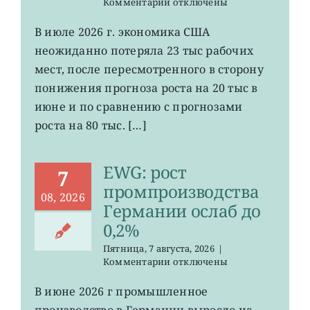
к
Комментарии
отключены
записи
VOO:
В июле 2026 г. экономика США
число
неожиданно потеряла 23 тыс рабочих
рабочих
мест
мест, после пересмотренного в сторону
в
понижения прогноза роста на 20 тыс в
США
июне и по сравнению с прогнозами
неожиданно
сократилось
роста на 80 тыс. […]
EWG: рост
7
промпроизводства
08, 2026
Германии ослаб до
0,2%
Пятница, 7 августа, 2026
|
к
Комментарии
отключены
записи
EWG:
В июне 2026 г промышленное
рост
производство в Германии выросло на