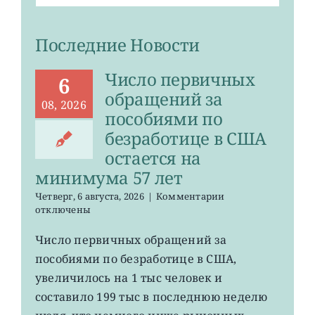
Последние Новости
Число первичных
6
обращений за
08, 2026
пособиями по
безработице в США
остается на
минимума 57 лет
к
Четверг, 6 августа, 2026
|
Комментарии
записи
отключены
Число
первичных
Число первичных обращений за
обращений
пособиями по безработице в США,
за
пособиями
увеличилось на 1 тыс человек и
по
составило 199 тыс в последнюю неделю
безработице