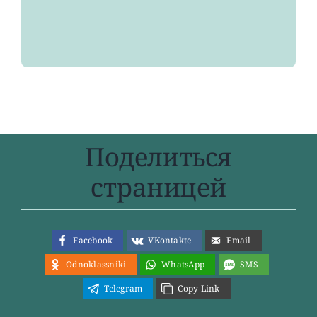
года
Поделиться
страницей
Facebook
VKontakte
Email
Odnoklassniki
WhatsApp
SMS
Telegram
Copy Link