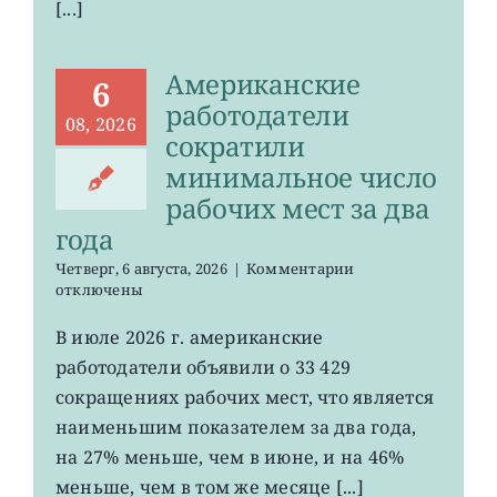
[...]
Американские
6
работодатели
08, 2026
сократили
минимальное число
рабочих мест за два
года
к
Четверг, 6 августа, 2026
|
Комментарии
записи
отключены
Американские
работодатели
В июле 2026 г. американские
сократили
работодатели объявили о 33 429
минимальное
число
сокращениях рабочих мест, что является
рабочих
наименьшим показателем за два года,
мест
на 27% меньше, чем в июне, и на 46%
за
два
меньше, чем в том же месяце [...]