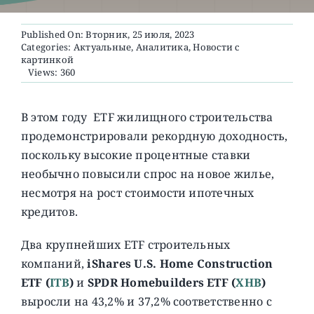
Published On: Вторник, 25 июля, 2023
О ПРОЕКТЕ
Categories:
Актуальные
,
Аналитика
,
Новости с
картинкой
Views: 360
В этом году ETF жилищного строительства
продемонстрировали рекордную доходность,
поскольку высокие процентные ставки
необычно повысили спрос на новое жилье,
несмотря на рост стоимости ипотечных
кредитов.
Два крупнейших ETF строительных
компаний,
iShares U.S. Home Construction
ETF (
ITB
)
и
SPDR Homebuilders ETF (
XHB
)
выросли на 43,2% и 37,2% соответственно с