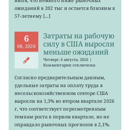
июля, что немного ниже рыночных
в
США
ожиданий в 202 тыс и остается близким к
остается
57-летнему [...]
на
минимума
57
Затраты на рабочую
лет
6
силу в США выросли
08, 2026
меньше ожиданий
Четверг, 6 августа, 2026
|
к
Комментарии
отключены
записи
Затраты
Согласно предварительным данным,
на
удельные затраты на оплату труда в
рабочую
силу
несельскохозяйственном секторе США
в
выросли на 1,3% во втором квартале 2026
США
г, что соответствует пересмотренным
выросли
меньше
темпам роста в первом квартале, но не
ожиданий
оправдало рыночных прогнозов в 2,1%.