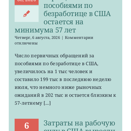
пособиями по
безработице в США
остается на
минимума 57 лет
к
Четверг, 6 августа, 2026
|
Комментарии
записи
отключены
Число
первичных
Число первичных обращений за
обращений
пособиями по безработице в США,
за
пособиями
увеличилось на 1 тыс человек и
по
составило 199 тыс в последнюю неделю
безработице
июля, что немного ниже рыночных
в
США
ожиданий в 202 тыс и остается близким к
остается
57-летнему [...]
на
минимума
57
Затраты на рабочую
лет
6
силу в США выросли