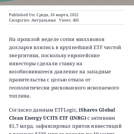
Published On: Среда, 16 марта, 2022
О ПРОЕКТЕ
Categories:
Актуальные
Views: 405
На прошлой неделе сотни миллионов
долларов влились в крупнейший ETF чистой
энергитики, поскольку европейские
инвесторы сделали ставку на
возобновившееся давление на западные
правительства с целью отказа от
геополитически рискованного ископаемого
топлива.
Согласно данным ETFLogic,
iShares Global
Clean Energy UCITS ETF (INRG)
с активами
$5,7 млрд. зафиксировал приток инвестиций
в размере $338 млн за неделю по 10 марта,