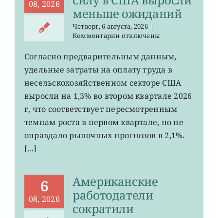
08, 2026
меньше ожиданий
Четверг, 6 августа, 2026
|
к
Комментарии
отключены
записи
Затраты
Согласно предварительным данным,
на
удельные затраты на оплату труда в
рабочую
силу
несельскохозяйственном секторе США
в
выросли на 1,3% во втором квартале 2026
США
г, что соответствует пересмотренным
выросли
меньше
темпам роста в первом квартале, но не
ожиданий
оправдало рыночных прогнозов в 2,1%.
[...]
Американские
6
работодатели
08, 2026
сократили