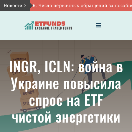
Skip
Новости >
Авг 6:
Число первичных обращений за пособиями 
to
content
Toggle
Navigation
ГЛАВНАЯ
INGR, ICLN: война в
ЧТО ТАКОЕ ETF
Украине повысила
ИНВЕСТИЦИИ В ETF
спрос на ETF
ТЕМАТИЧЕСКИЕ ETF
чистой энергетики
АКТУАЛЬНЫЕ