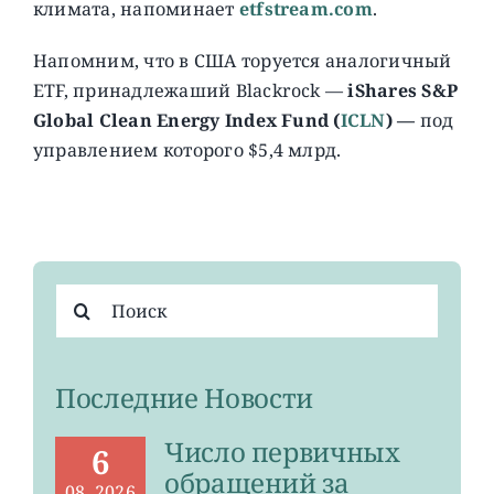
климата, напоминает
etfstream.com
.
Напомним, что в США торуется аналогичный
ETF, принадлежаший Blackrock —
iShares S&P
Global Clean Energy Index Fund (
ICLN
) —
под
управлением которого $5,4 млрд.
Результат
поиска:
Последние Новости
Число первичных
6
обращений за
08, 2026