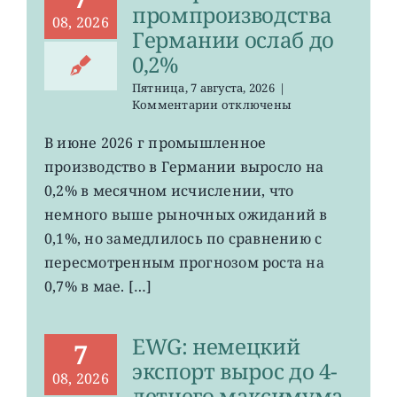
промпроизводства
08, 2026
Германии ослаб до
0,2%
Пятница, 7 августа, 2026
|
к
Комментарии
отключены
записи
EWG:
В июне 2026 г промышленное
рост
производство в Германии выросло на
промпроизводства
Германии
0,2% в месячном исчислении, что
ослаб
немного выше рыночных ожиданий в
до
0,1%, но замедлилось по сравнению с
0,2%
пересмотренным прогнозом роста на
0,7% в мае. […]
EWG: немецкий
7
экспорт вырос до 4-
08, 2026
летнего максимума