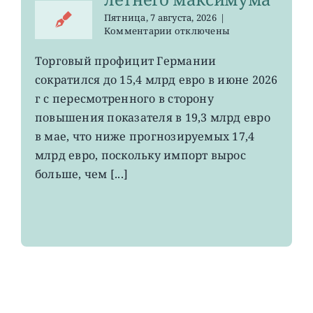
Пятница, 7 августа, 2026
|
к
Комментарии
отключены
записи
EWG:
Торговый профицит Германии
немецкий
сократился до 15,4 млрд евро в июне 2026
экспорт
вырос
г с пересмотренного в сторону
до
повышения показателя в 19,3 млрд евро
4-
в мае, что ниже прогнозируемых 17,4
летнего
максимума
млрд евро, поскольку импорт вырос
больше, чем [...]