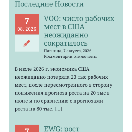
Последние Новости
VOO: число рабочих
7
мест в США
08, 2026
неожиданно
сократилось
Пятница, 7 августа, 2026
|
к
Комментарии
отключены
записи
VOO:
В июле 2026 г. экономика США
число
неожиданно потеряла 23 тыс рабочих
рабочих
мест
мест, после пересмотренного в сторону
в
понижения прогноза роста на 20 тыс в
США
июне и по сравнению с прогнозами
неожиданно
сократилось
роста на 80 тыс. […]
EWG: рост
7