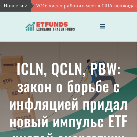
Skip
Новости >
Авг 7:
VOO: число рабочих мест в США неожиданно 
to
content
Toggle
Navigation
ГЛАВНАЯ
ICLN, QCLN, PBW:
ЧТО ТАКОЕ ETF
закон о борьбе с
ИНВЕСТИЦИИ В ETF
инфляцией придал
ТЕМАТИЧЕСКИЕ ETF
новый импульс ETF
АКТУАЛЬНЫЕ