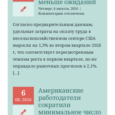
меньше ожиданий
Четверг, 6 августа, 2026
|
к
Комментарии
отключены
записи
Затраты
Согласно предварительным данным,
на
удельные затраты на оплату труда в
рабочую
силу
несельскохозяйственном секторе США
в
выросли на 1,3% во втором квартале 2026
США
г, что соответствует пересмотренным
выросли
меньше
темпам роста в первом квартале, но не
ожиданий
оправдало рыночных прогнозов в 2,1%.
[...]
Американские
6
работодатели
08, 2026
сократили
минимальное число