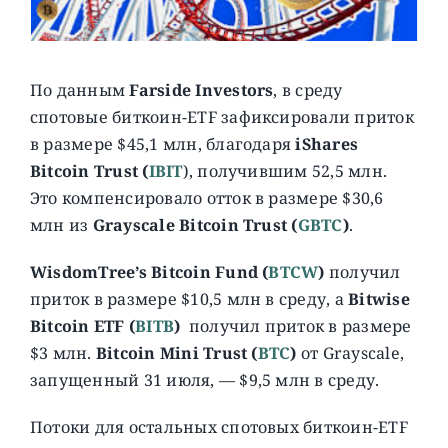
По данным
Farside Investors
, в среду
спотовые биткоин-ETF зафиксировали приток
в размере $45,1 млн, благодаря
iShares
Bitcoin Trust (
IBIT
), получившим 52,5 млн.
Это компенсировало отток в размере $30,6
млн из
Grayscale Bitcoin Trust
(
GBTC
)
.
WisdomTree’s Bitcoin Fund (
BTCW
)
получил
приток в размере $10,5 млн в среду, а
Bitwise
Bitcoin ETF (
BITB
)
получил приток в размере
$3 млн.
Bitcoin Mini Trust (
BTC
)
от Grayscale,
запущенный 31 июля, — $9,5 млн в среду.
Потоки для остальных спотовых биткоин-ETF