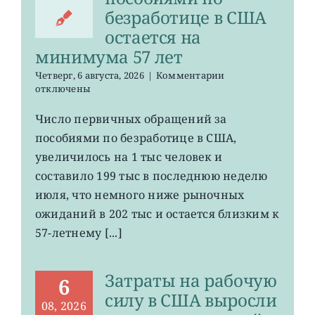
безработице в США
остается на
минимума 57 лет
к
Четверг, 6 августа, 2026
|
Комментарии
записи
отключены
Число
первичных
Число первичных обращений за
обращений
пособиями по безработице в США,
за
пособиями
увеличилось на 1 тыс человек и
по
составило 199 тыс в последнюю неделю
безработице
июля, что немного ниже рыночных
в
США
ожиданий в 202 тыс и остается близким к
остается
57-летнему [...]
на
минимума
57
Затраты на рабочую
лет
6
силу в США выросли
08, 2026