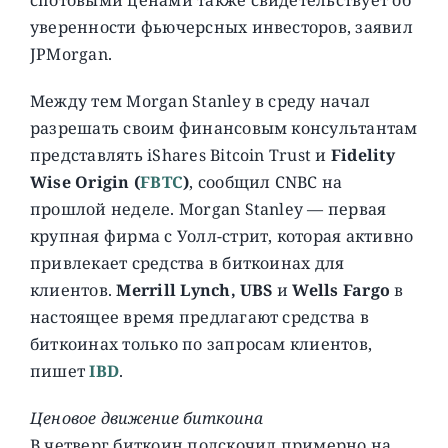
уверенности фьючерсных инвесторов, заявил
JPMorgan.
Между тем Morgan Stanley в среду начал
разрешать своим финансовым консультантам
представлять iShares Bitcoin Trust и
Fidelity
Wise Origin (
FBTC
)
, сообщил CNBC на
прошлой неделе. Morgan Stanley — первая
крупная фирма с Уолл-стрит, которая активно
привлекает средства в биткоинах для
клиентов.
Merrill Lynch, UBS
и
Wells Fargo
в
настоящее время предлагают средства в
биткоинах только по запросам клиентов,
пишет
IBD
.
Ценовое движение биткоина
В четверг биткоин подскочил примерно на