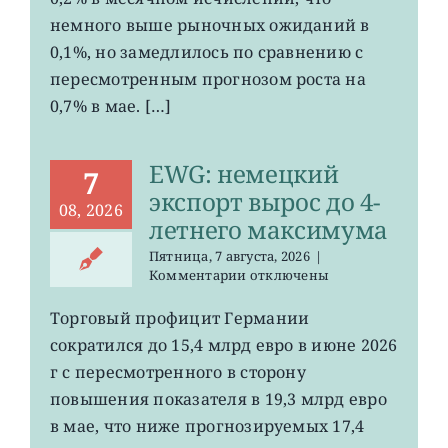
ослаб
немного выше рыночных ожиданий в
до
0,1%, но замедлилось по сравнению с
0,2%
пересмотренным прогнозом роста на
0,7% в мае. […]
EWG: немецкий
7
экспорт вырос до 4-
08, 2026
летнего максимума
Пятница, 7 августа, 2026
|
к
Комментарии
отключены
записи
EWG:
Торговый профицит Германии
немецкий
сократился до 15,4 млрд евро в июне 2026
экспорт
вырос
г с пересмотренного в сторону
до
повышения показателя в 19,3 млрд евро
4-
в мае, что ниже прогнозируемых 17,4
летнего
максимума