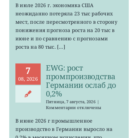
VOO:
В июле 2026 г. экономика США
число
неожиданно потеряла 23 тыс рабочих
рабочих
мест
мест, после пересмотренного в сторону
в
понижения прогноза роста на 20 тыс в
США
июне и по сравнению с прогнозами
неожиданно
сократилось
роста на 80 тыс. […]
EWG: рост
7
промпроизводства
08, 2026
Германии ослаб до
0,2%
Пятница, 7 августа, 2026
|
к
Комментарии
отключены
записи
EWG:
В июне 2026 г промышленное
рост
производство в Германии выросло на
промпроизводства
Германии
0,2% в месячном исчислении, что