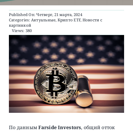
Published On: Четверг, 21 марта, 2024
О ПРОЕКТЕ
Categories:
Актуальные
,
Крипто ETF
,
Новости с
картинкой
Views: 380
По данным
Farside Investors
, общий отток