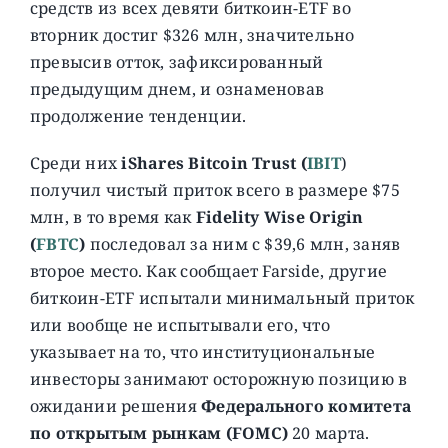
средств из всех девяти биткоин-ETF во
вторник достиг $326 млн, значительно
превысив отток, зафиксированный
предыдущим днем, и ознаменовав
продолжение тенденции.
Среди них
iShares Bitcoin Trust (
IBIT
)
получил чистый приток всего в размере $75
млн, в то время как
Fidelity Wise Origin
(
FBTC
)
последовал за ним с $39,6 млн, заняв
второе место. Как сообщает Farside, другие
биткоин-ETF испытали минимальный приток
или вообще не испытывали его, что
указывает на то, что институциональные
инвесторы занимают осторожную позицию в
ожидании решения
Федерального комитета
по открытым рынкам (FOMC)
20 марта.