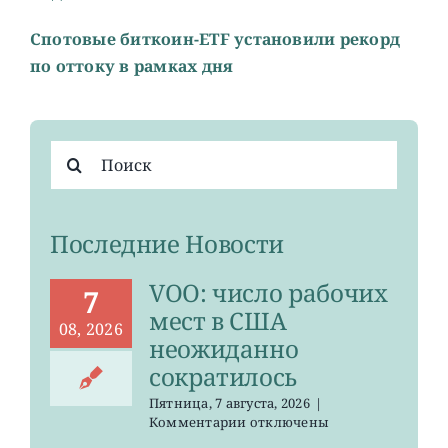
Cпотовые биткоин-ETF установили рекорд
по оттоку в рамках дня
Результат
поиска:
Последние Новости
VOO: число рабочих
7
мест в США
08, 2026
неожиданно
сократилось
Пятница, 7 августа, 2026
|
к
Комментарии
отключены
записи