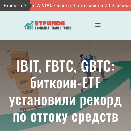
Skip
Новости >
Авг 7:
VOO: число рабочих мест в США неожидан
to
content
Toggle
Navigation
ГЛАВНАЯ
IBIT, FBTC, GBTC:
ЧТО ТАКОЕ ETF
биткоин-ETF
ИНВЕСТИЦИИ В ETF
установили рекорд
ТЕМАТИЧЕСКИЕ ETF
по оттоку средств
АКТУАЛЬНЫЕ