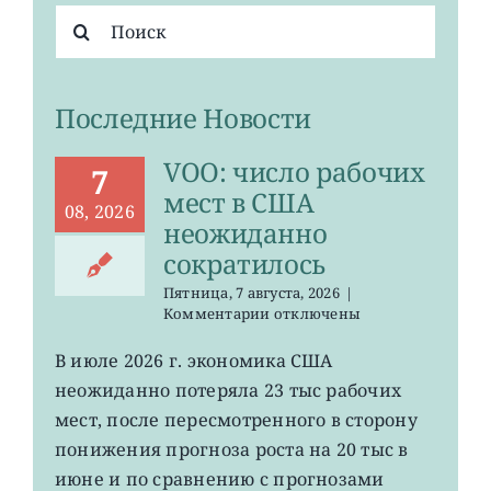
Результат
поиска:
Последние Новости
VOO: число рабочих
7
мест в США
08, 2026
неожиданно
сократилось
Пятница, 7 августа, 2026
|
к
Комментарии
отключены
записи
VOO:
В июле 2026 г. экономика США
число
неожиданно потеряла 23 тыс рабочих
рабочих
мест
мест, после пересмотренного в сторону
в
понижения прогноза роста на 20 тыс в
США
июне и по сравнению с прогнозами
неожиданно