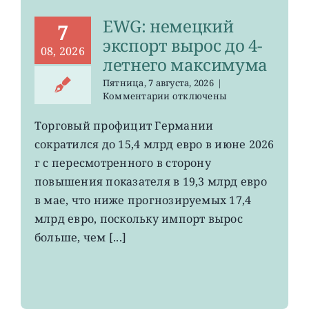
EWG: немецкий
7
экспорт вырос до 4-
08, 2026
летнего максимума
Пятница, 7 августа, 2026
|
к
Комментарии
отключены
записи
EWG:
Торговый профицит Германии
немецкий
сократился до 15,4 млрд евро в июне 2026
экспорт
вырос
г с пересмотренного в сторону
до
повышения показателя в 19,3 млрд евро
4-
в мае, что ниже прогнозируемых 17,4
летнего
максимума
млрд евро, поскольку импорт вырос
больше, чем [...]