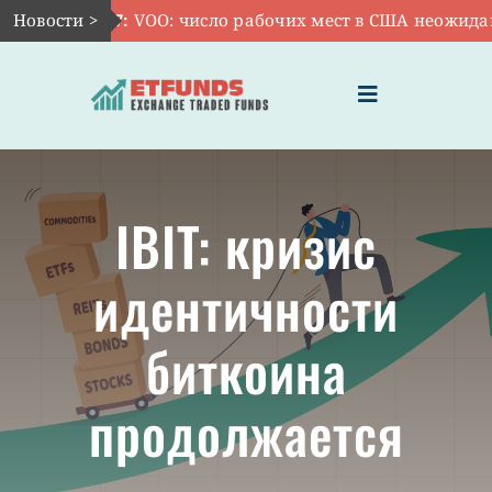
Skip
Новости >
Авг 7:
VOO: число рабочих мест в США неожиданно 
to
content
Toggle
Navigation
ГЛАВНАЯ
IBIT: кризис
ЧТО ТАКОЕ ETF
идентичности
ИНВЕСТИЦИИ В ETF
биткоина
ТЕМАТИЧЕСКИЕ ETF
продолжается
АКТУАЛЬНЫЕ