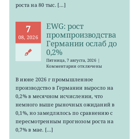
сократилось
роста на 80 тыс. […]
EWG: рост
7
промпроизводства
08, 2026
Германии ослаб до
0,2%
Пятница, 7 августа, 2026
|
к
Комментарии
отключены
записи
EWG:
В июне 2026 г промышленное
рост
производство в Германии выросло на
промпроизводства
Германии
0,2% в месячном исчислении, что
ослаб
немного выше рыночных ожиданий в
до
0,1%, но замедлилось по сравнению с
0,2%
пересмотренным прогнозом роста на
0,7% в мае. […]