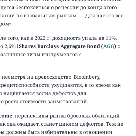
дется беспокоиться о рецессии до конца этого
мпании по глобальным рынкам. — Для нас это все
ром».
е того, как в 2022 г. доходность упала на 11%.
ло 2,6%
iShares Barclays Aggregate Bond (
AGG
)
c
 различные типы инструментов с
несмотря на превосходство. Bloomberg
 кредитоспособности ухудшаются, в то время как
о надвигается волна дефолтов для
о роста стоимости заимствований.
ncome
, перспективы рынка бросовых облигаций
как она ожидает, станет циклом дефолтов. Тем не
оры должны быть избирательны в отношении