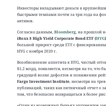
Инвесторы вкладывают деньги в крупнейш
быстрыми темпами почти за три года на фо
активов.
Согласно данным,
Bloomberg
, на прошлой 
iBoxx $ High Yield Corporate Bond ETF (
HYG
большой прирост среди ETF с фиксированн
HYG с ноября 2020 г.
Возобновление аппетита к HYG, чистый отто
$1,2 млрд, появляется, несмотря на то, что
грядущей волне дефолтов и понижении рейт
Fargo Investment Institute
, несмотря на тр
публикаций, таких как пятничный отчет о за
том, что безопасно возвращаться к более р
«Один из возможных бычьих аргументов закл