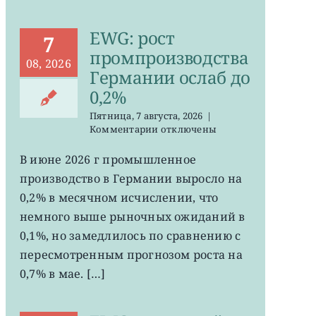
EWG: рост
7
промпроизводства
08, 2026
Германии ослаб до
0,2%
Пятница, 7 августа, 2026
|
к
Комментарии
отключены
записи
EWG:
В июне 2026 г промышленное
рост
производство в Германии выросло на
промпроизводства
Германии
0,2% в месячном исчислении, что
ослаб
немного выше рыночных ожиданий в
до
0,1%, но замедлилось по сравнению с
0,2%
пересмотренным прогнозом роста на
0,7% в мае. […]