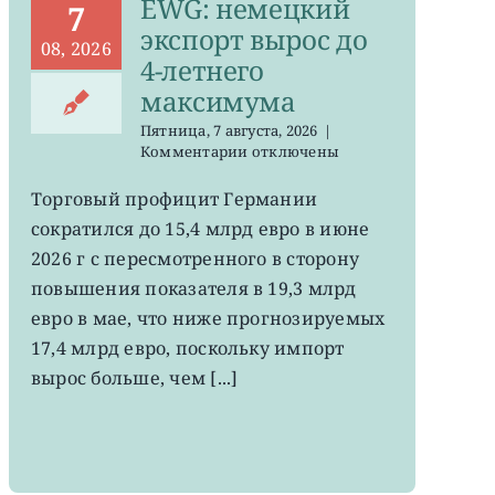
EWG: немецкий
7
экспорт вырос до
08, 2026
4-летнего
максимума
Пятница, 7 августа, 2026
|
к
Комментарии
отключены
записи
EWG:
Торговый профицит Германии
немецкий
сократился до 15,4 млрд евро в июне
экспорт
вырос
2026 г с пересмотренного в сторону
до
повышения показателя в 19,3 млрд
4-
евро в мае, что ниже прогнозируемых
летнего
максимума
17,4 млрд евро, поскольку импорт
вырос больше, чем [...]