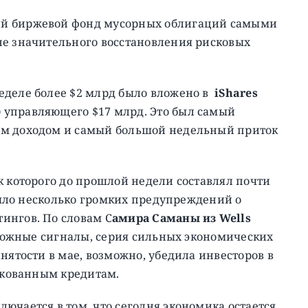
ий биржевой фонд мусорных облигаций самыми
не значительного восстановления рисковых
неделе более $2 млрд было вложено в
iShares
)
управляющего $17 млрд. Это был самый
ым доходом и самый большой недельный приток
к которого до прошлой недели составлял почти
 было несколько громких предупреждений о
ингов. По словам С
амира Саманы из Wells
евожные сигналы, серия сильных экономических
нятости в мае, возможно, убедила инвесторов в
искованным кредитам.
ючается в том, что сегодня экономика остается