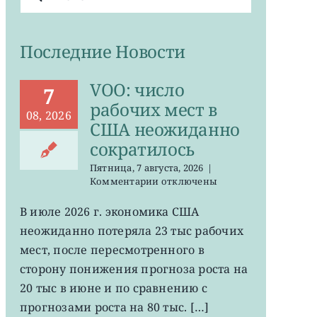
поиска:
Последние Новости
VOO: число
7
рабочих мест в
08, 2026
США неожиданно
сократилось
Пятница, 7 августа, 2026
|
к
Комментарии
отключены
записи
VOO:
В июле 2026 г. экономика США
число
неожиданно потеряла 23 тыс рабочих
рабочих
мест
мест, после пересмотренного в
в
сторону понижения прогноза роста на
США
20 тыс в июне и по сравнению с
неожиданно
сократилось
прогнозами роста на 80 тыс. […]