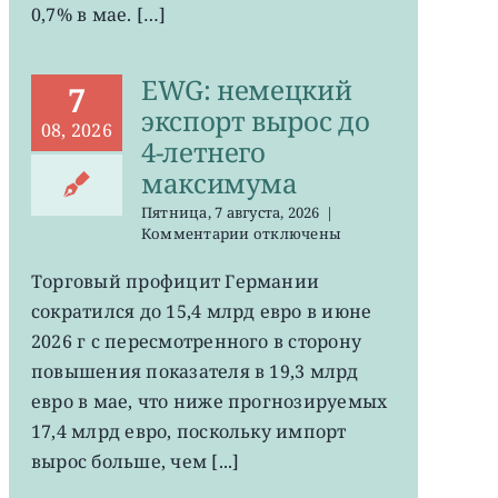
0,7% в мае. […]
EWG: немецкий
7
экспорт вырос до
08, 2026
4-летнего
максимума
Пятница, 7 августа, 2026
|
к
Комментарии
отключены
записи
EWG:
Торговый профицит Германии
немецкий
сократился до 15,4 млрд евро в июне
экспорт
вырос
2026 г с пересмотренного в сторону
до
повышения показателя в 19,3 млрд
4-
евро в мае, что ниже прогнозируемых
летнего
максимума
17,4 млрд евро, поскольку импорт
вырос больше, чем [...]