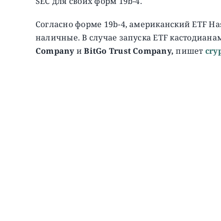
SEC для своих форм 19b-4.
Согласно форме 19b-4, американский ETF Has
наличные. В случае запуска ETF кастодиана
Company
и
BitGo Trust Company,
пишет
cry