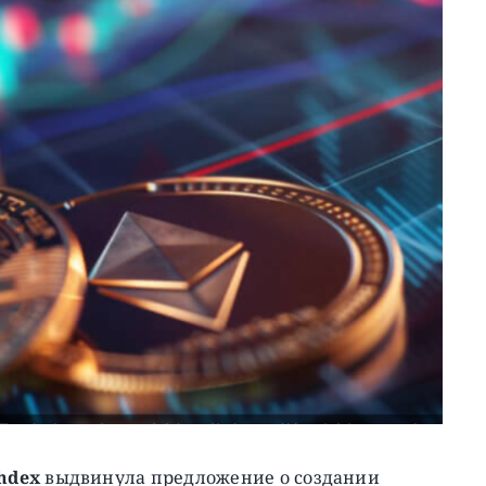
hdex
выдвинула предложение о создании