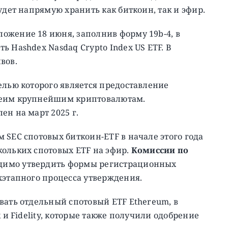
удет напрямую хранить как биткоин, так и эфир.
ложение 18 июня, заполнив форму 19b-4, в
 Hashdex Nasdaq Crypto Index US ETF. В
вов.
елью которого является предоставление
беим крупнейшим криптовалютам.
ен на март 2025 г.
 SEC спотовых биткоин-ETF в начале этого года
кольких спотовых ETF на эфир.
Комиссии по
димо утвердить формы регистрационных
хэтапного процесса утверждения.
вать отдельный спотовый ETF Ethereum, в
 и Fidelity, которые также получили одобрение