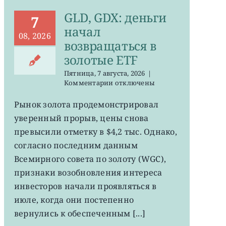
GLD, GDX: деньги
7
начал
08, 2026
возвращаться в
золотые ETF
Пятница, 7 августа, 2026
|
к
Комментарии
отключены
записи
GLD,
Рынок золота продемонстрировал
GDX:
уверенный прорыв, цены снова
деньги
начал
превысили отметку в $4,2 тыс. Однако,
возвращаться
согласно последним данным
в
Всемирного совета по золоту (WGC),
золотые
ETF
признаки возобновления интереса
инвесторов начали проявляться в
июле, когда они постепенно
вернулись к обеспеченным [...]