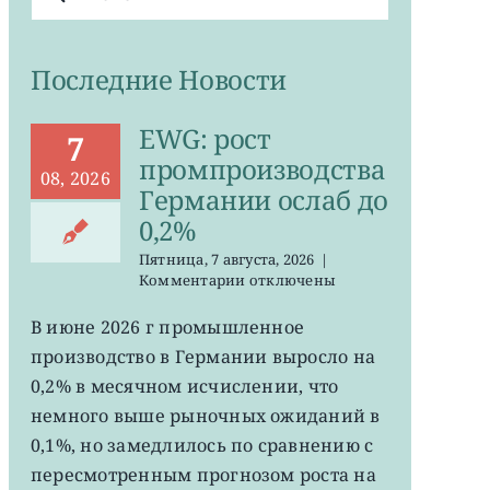
поиска:
Последние Новости
EWG: рост
7
промпроизводства
08, 2026
Германии ослаб до
0,2%
Пятница, 7 августа, 2026
|
к
Комментарии
отключены
записи
EWG:
В июне 2026 г промышленное
рост
производство в Германии выросло на
промпроизводства
Германии
0,2% в месячном исчислении, что
ослаб
немного выше рыночных ожиданий в
до
0,1%, но замедлилось по сравнению с
0,2%
пересмотренным прогнозом роста на