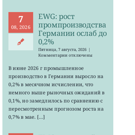
EWG: рост
7
промпроизводства
08, 2026
Германии ослаб до
0,2%
Пятница, 7 августа, 2026
|
к
Комментарии
отключены
записи
EWG:
В июне 2026 г промышленное
рост
производство в Германии выросло на
промпроизводства
Германии
0,2% в месячном исчислении, что
ослаб
немного выше рыночных ожиданий в
до
0,1%, но замедлилось по сравнению с
0,2%
пересмотренным прогнозом роста на
0,7% в мае. […]