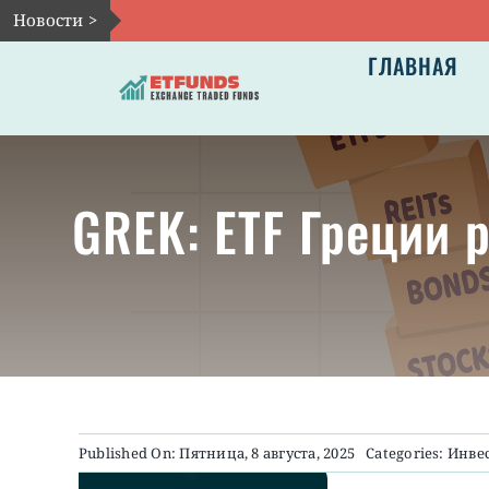
Skip
Новости >
to
ГЛАВНАЯ
content
GREK: ETF Греции 
Published On: Пятница, 8 августа, 2025
Categories:
Инвес