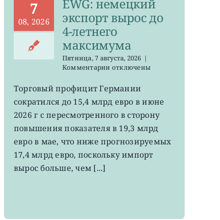
EWG: немецкий
7
экспорт вырос до
08, 2026
4-летнего
максимума
Пятница, 7 августа, 2026
|
к
Комментарии
отключены
записи
EWG:
Торговый профицит Германии
немецкий
сократился до 15,4 млрд евро в июне
экспорт
вырос
2026 г с пересмотренного в сторону
до
повышения показателя в 19,3 млрд
4-
евро в мае, что ниже прогнозируемых
летнего
максимума
17,4 млрд евро, поскольку импорт
вырос больше, чем [...]