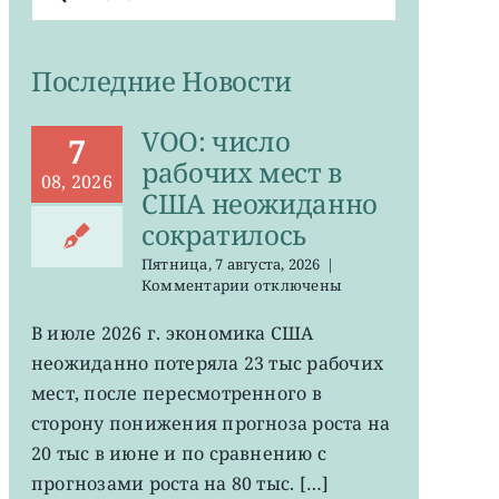
поиска:
Последние Новости
VOO: число
7
рабочих мест в
08, 2026
США неожиданно
сократилось
Пятница, 7 августа, 2026
|
к
Комментарии
отключены
записи
VOO:
В июле 2026 г. экономика США
число
неожиданно потеряла 23 тыс рабочих
рабочих
мест
мест, после пересмотренного в
в
сторону понижения прогноза роста на
США
20 тыс в июне и по сравнению с
неожиданно
сократилось
прогнозами роста на 80 тыс. […]